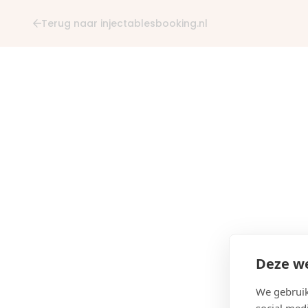
Terug naar injectablesbooking.nl
Deze we
We gebruik
social med