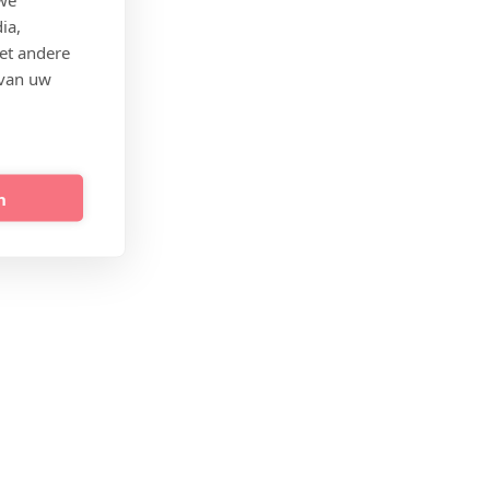
ia,
et andere
 van uw
n