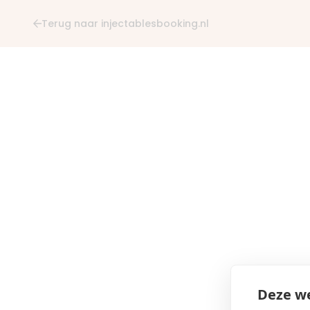
Terug naar injectablesbooking.nl
Deze we