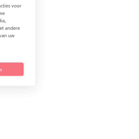
cties voor
 we
ia,
et andere
 van uw
n