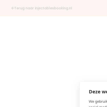
Terug naar injectablesbooking.nl
Deze we
We gebruik
social med