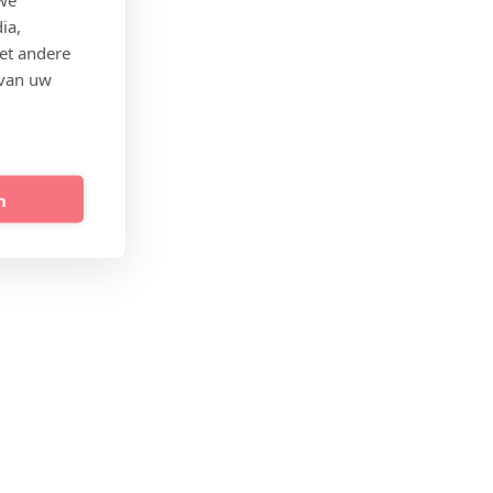
ia,
et andere
 van uw
n