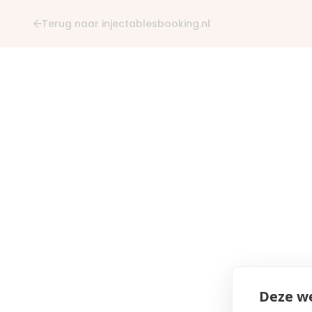
Terug naar injectablesbooking.nl
Deze we