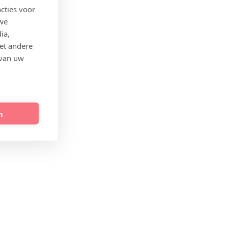
cties voor
 we
ia,
et andere
 van uw
n