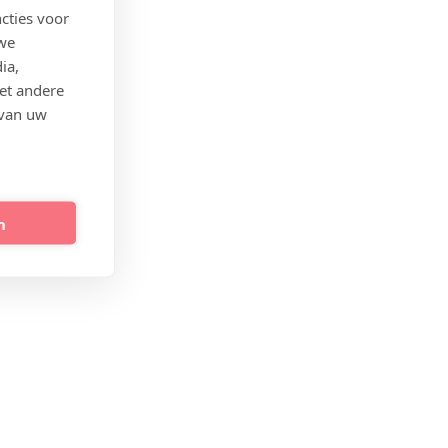
cties voor
 we
ia,
et andere
 van uw
n