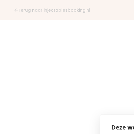
Terug naar injectablesbooking.nl
Deze we