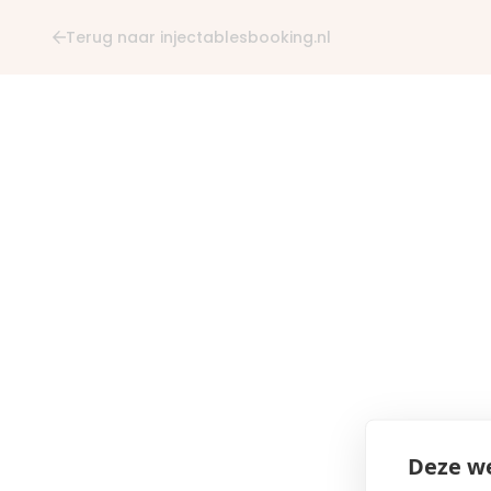
Terug naar injectablesbooking.nl
Deze we