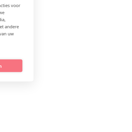
cties voor
 we
ia,
et andere
 van uw
n