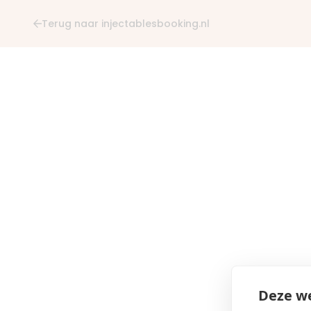
Terug naar injectablesbooking.nl
Deze we