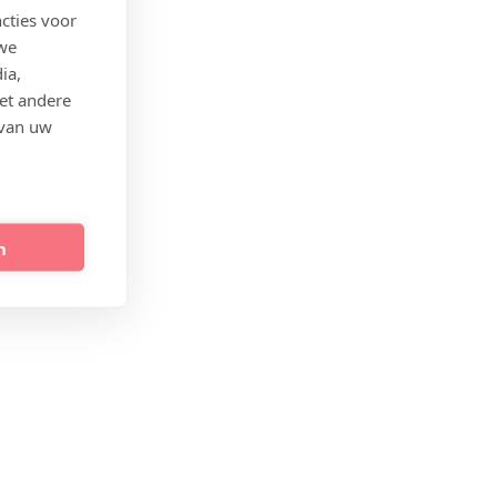
cties voor
 we
ia,
et andere
 van uw
n