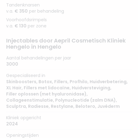
Tandenknarsen
v.a.
€ 350
per behandeling
Voorhoofdsrimpels
v.a.
€ 130
per zone
Injectables door Aepril Cosmetisch Kliniek
Hengelo in Hengelo
Aantal behandelingen per jaar
3000
Gespecialiseerd in
Skinboosters
,
Botox
,
Fillers
,
Profhilo
,
Huidverbetering
,
XL Hair
,
Fillers met lidocaïne
,
Huidversteviging
,
Filler oplossen (met hyaluronidase)
,
Collageenstimulatie
,
Polynucleotide (zalm DNA)
,
Sculptra
,
Radiesse
,
Restylane
,
Belotero
,
Juvéderm
Kliniek opgericht
2024
Openingstijden