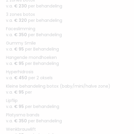
v.a.
€ 230
per behandeling
3 zones botox
v.a.
€ 320
per behandeling
Faceslimming
v.a.
€ 350
per Behandeling
Gummy Smile
v.a.
€ 95
per Behandeling
Hangende mondhoeken
v.a.
€ 95
per Behandeling
Hyperhidrosis
v.a.
€ 450
per 2 oksels
Kleine behandeling botox (baby/mini/halve zone)
v.a.
€ 95
per
Lipflip
v.a.
€ 95
per behandeling
Platysma bands
v.a.
€ 350
per Behandeling
Wenkbrauwlift