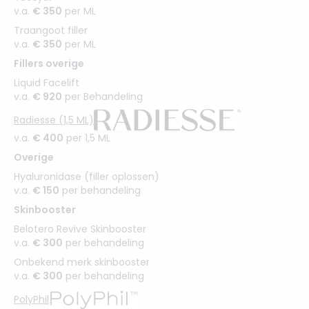
v.a.
€ 350
per ML
Traangoot filler
v.a.
€ 350
per ML
Fillers overige
Liquid Facelift
v.a.
€ 920
per Behandeling
Radiesse (1,5 ML)
v.a.
€ 400
per 1,5 ML
Overige
Hyaluronidase (filler oplossen)
v.a.
€ 150
per behandeling
Skinbooster
Belotero Revive Skinbooster
v.a.
€ 300
per behandeling
Onbekend merk skinbooster
v.a.
€ 300
per behandeling
PolyPhil