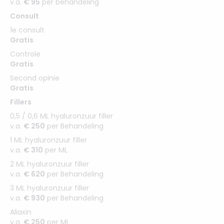
v.a.
€ 95
per behandeling
Consult
1e consult
Gratis
Controle
Gratis
Second opinie
Gratis
Fillers
0,5 / 0,6 ML hyaluronzuur filler
v.a.
€ 250
per Behandeling
1 ML hyaluronzuur filler
v.a.
€ 310
per ML
2 ML hyaluronzuur filler
v.a.
€ 620
per Behandeling
3 ML hyaluronzuur filler
v.a.
€ 930
per Behandeling
Aliaxin
v.a.
€ 250
per ML