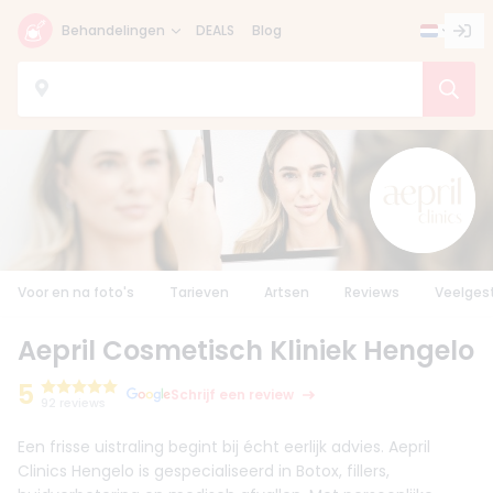
Behandelingen
DEALS
Blog
Voor en na foto's
Tarieven
Artsen
Reviews
Veelges
Aepril Cosmetisch Kliniek Hengelo
5
Schrijf een review
92 reviews
Een frisse uistraling begint bij écht eerlijk advies. Aepril
Clinics Hengelo is gespecialiseerd in Botox, fillers,