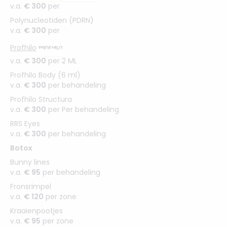
v.a.
€ 300
per
Polynucleotiden (PDRN)
v.a.
€ 300
per
Profhilo
v.a.
€ 300
per 2 ML
Profhilo Body (6 ml)
v.a.
€ 300
per behandeling
Profhilo Structura
v.a.
€ 300
per Per behandeling
RRS Eyes
v.a.
€ 300
per behandeling
Botox
Bunny lines
v.a.
€ 95
per behandeling
Fronsrimpel
v.a.
€ 120
per zone
Kraaienpootjes
v.a.
€ 95
per zone