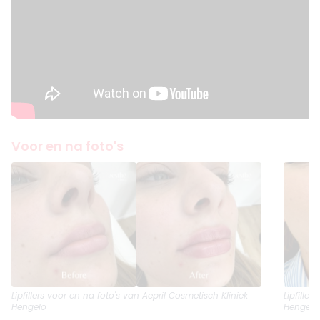
Voor en na foto's
Lipfillers
voor en na foto's van Aepril Cosmetisch Kliniek
Lipfillers
Hengelo
Hengelo