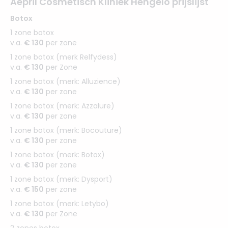
Aepril Cosmetisch Kliniek Hengelo prijslijst
Botox
1 zone botox
v.a.
€ 130
per zone
1 zone botox (merk Relfydess)
v.a.
€ 130
per Zone
1 zone botox (merk: Alluzience)
v.a.
€ 130
per zone
1 zone botox (merk: Azzalure)
v.a.
€ 130
per zone
1 zone botox (merk: Bocouture)
v.a.
€ 130
per zone
1 zone botox (merk: Botox)
v.a.
€ 130
per zone
1 zone botox (merk: Dysport)
v.a.
€ 150
per zone
1 zone botox (merk: Letybo)
v.a.
€ 130
per Zone
2 zones botox