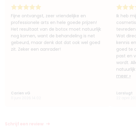
Fijne ontvangst, zeer vriendelijke en
Ik heb mi
professionele arts en hele goede prijzen!
cosmetis
Het resultaat van de botox moet natuurlijk
tevreden 
nog komen, want de behandeling is net
Wat direc
gebeurd, maar denk dat dat ook wel goed
kennis en
zit. Zeker een aanrader!
goed te a
past en 
wordt. Al
natuurlij
meer »
Carien vG
Larslugt
11 juni 2026 14:02
22 april 20
Schrijf een review