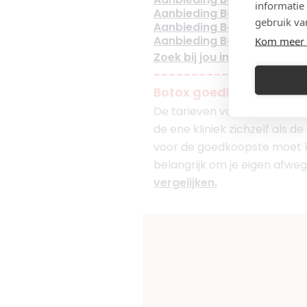
informatie
Aanbieding Botox Utrecht
gebruik va
Aanbieding Botox Den Haa
Aanbieding Botox Rotterd
Kom meer 
Zoek bij jou in de buurt (klik
--------------------
Botox goedkoop
De tarieven voor één zone bo
de ene kliniek zichzelf als de
voor de goedkoopste moet kie
belangrijk om je eigen afwe
vergelijken.