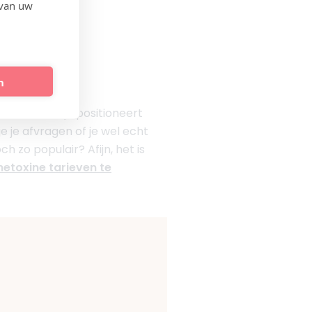
 van uw
n
50. Natuurlijk positioneert
je je afvragen of je wel echt
 zo populair? Afijn, het is
netoxine tarieven te