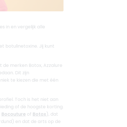
s in en vergelijk alle
t botulinetoxine. Jij kunt
t de merken Botox, Azzalure
aan. Dit zijn
niek te kiezen die met één
ofiel. Toch is het niet aan
ieding of de hoogste korting.
,
Bocouture
of
Botox
), dat
erdund) en dat de arts op de