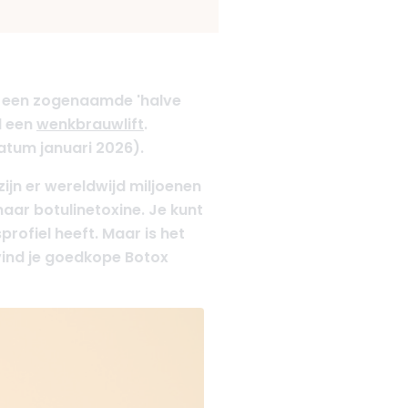
is een zogenaamde 'halve
d een
wenkbrauwlift
.
atum januari 2026).
zijn er wereldwijd miljoenen
ar botulinetoxine. Je kunt
rofiel heeft. Maar is het
 vind je goedkope Botox