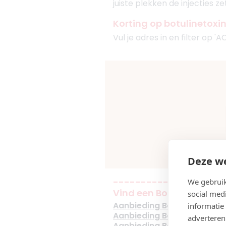
juiste plekken de injecties z
Korting op botulinetoxi
Vul je adres in en filter op '
Deze we
--------------------
We gebruik
Vind een Botox aanbiedin
social med
Aanbieding Botox Groning
informatie
Aanbieding Botox Eindhov
adverteren
Aanbieding Botox Amster