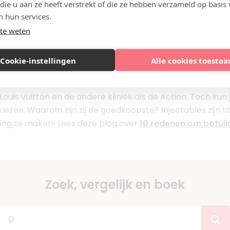
 die u aan ze heeft verstrekt of die ze hebben verzameld op basis
n hun services.
g
am
te weten
 hier)
---
Cookie-instellingen
Alle cookies toestaa
tuline toxine variëren in Nederland tussen de € 80 en € 2
 Louis Vuitton en de andere kliniek als de Action. Toch kun 
zen. Waarom zijn zij de goedkoopste? Injectables zijn toch
ging te maken! Lees deze blog over
10 redenen om botuli
Zoek, vergelijk en boek