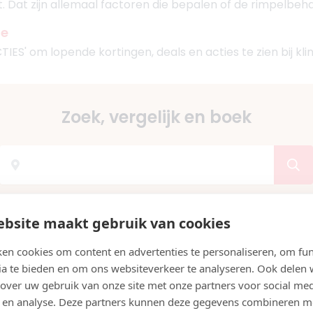
et. Dat zijn allemaal factoren die bepalen of de rimpelbeha
ne
ACTIES' om lopende kortingen, deals en acties te zien bij kl
Zoek, vergelijk en boek
Vergelijk op ervaring & prijs
Direct een afspraak maken
bsite maakt gebruik van cookies
---
en cookies om content en advertenties te personaliseren, om fun
g bij jou in de buurt
ia te bieden en om ons websiteverkeer te analyseren. Ook delen
en
 over uw gebruik van onze site met onze partners voor social med
en
 en analyse. Deze partners kunnen deze gegevens combineren m
dam