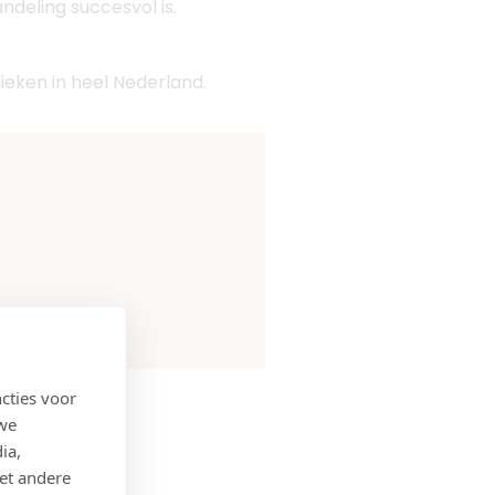
ndeling succesvol is.
inieken in heel Nederland.
cties voor
 we
ia,
et andere