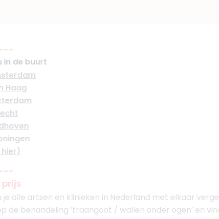
---
 in de buurt
msterdam
n Haag
tterdam
recht
ndhoven
oningen
 hier)
---
prijs
 je alle artsen en klinieken in Nederland met elkaar verge
p de behandeling ‘traangoot / wallen onder ogen’ en vindt 