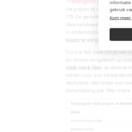
Traangoot filler prijs 20
informatie
De prijzen bij verschillende 
gebruik va
179. De gemiddelde prijs is 
Kom meer 
diverse klinieken.
In onderstaande tabel staan
buurt te vergelijken.
Toch is het zaak om je niet bl
en artsen vergelijken op basi
welk merk filler
de diverse kl
kiezen voor een kliniek die é
Restylane. Hieronder een ov
behandeling, per filler merk:
Traangoot filler prijzen in Nede
Merk
Hyaluronzuur filler
Belotero filler