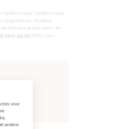
n hyaluronzuur. Hyaluronzuur
haam opgenomen. Na deze
de arts kun je alle voor- en
t voor en na
foto's zien.
cties voor
 we
ia,
et andere