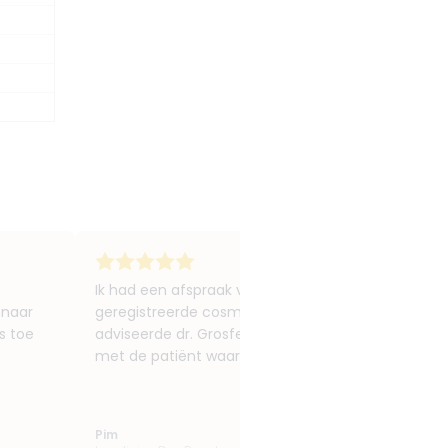
Ik had een afspraak voor een traangootfiller en k
 naar
geregistreerde cosmetisch arts. De kliniek oogt mo
s toe
adviseerde dr. Grosfeld mij eerlijk om nog enkele 
met de patiënt waardeer ik zeer. Een kliniek die kwa
Pim