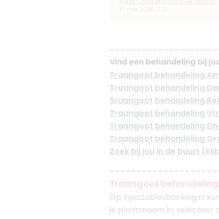
Aepril Cosmetisch Kliniek Utrecht
16 mei 2026 12:12
--------------------
Vind een behandeling bij jou
Traangoot behandeling A
Traangoot behandeling De
Traangoot behandeling Ro
Traangoot behandeling Ut
Traangoot behandeling Ei
Traangoot behandeling Gr
Zoek bij jou in de buurt (klik
--------------------
Traangoot behandeling 
Op Injectablesbooking.nl kun
je plaatsnaam in, selecteer o