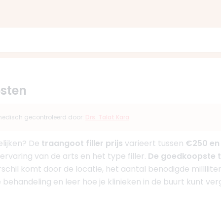
osten
s medisch gecontroleerd door:
Drs. Talat Kara
elijken? De
traangoot filler prijs
varieert tussen
€250 en
 ervaring van de arts en het type filler.
De goedkoopste tr
schil komt door de locatie, het aantal benodigde millilite
 behandeling en leer hoe je klinieken in de buurt kunt verg