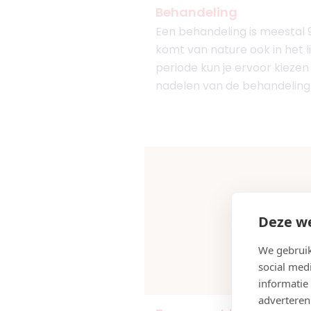
Behandeling
Een behandeling is meestal 9
komt van nature ook in het 
periode kun je ervoor kiezen
nadelen van de behandeling 
Deze we
We gebruik
social med
informatie
adverteren