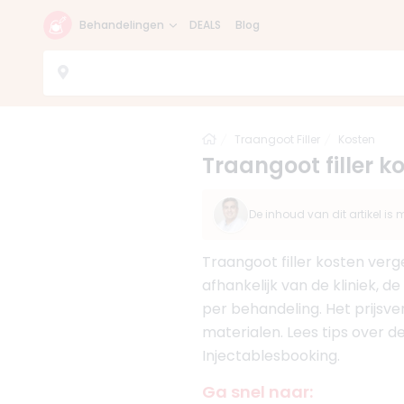
Behandelingen
DEALS
Blog
Home
Traangoot Filler
Kosten
Traangoot filler k
De inhoud van dit artikel i
Traangoot filler kosten verg
afhankelijk van de kliniek, de
per behandeling. Het prijsver
materialen. Lees tips over de
Injectablesbooking.
Ga snel naar: