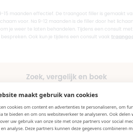
-15 maanden effectief. De traangoot filler is gemaakt va
lichaam voor. Na 9-12 maanden is de filler door het lic
 om je weer te laten behandelen. Tijdens een consult met 
bespreken. Ook kun je tijdens een consult vaak
traangoo
Zoek, vergelijk en boek
bsite maakt gebruik van cookies
en cookies om content en advertenties te personaliseren, om fun
Vergelijk op ervaring & prijs
Direct een afspraak maken
ia te bieden en om ons websiteverkeer te analyseren. Ook delen
 over uw gebruik van onze site met onze partners voor social med
 en analyse. Deze partners kunnen deze gegevens combineren m