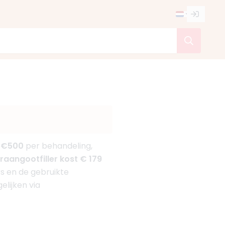
 €500
per behandeling,
aangootfiller kost € 179
rs en de gebruikte
elijken via