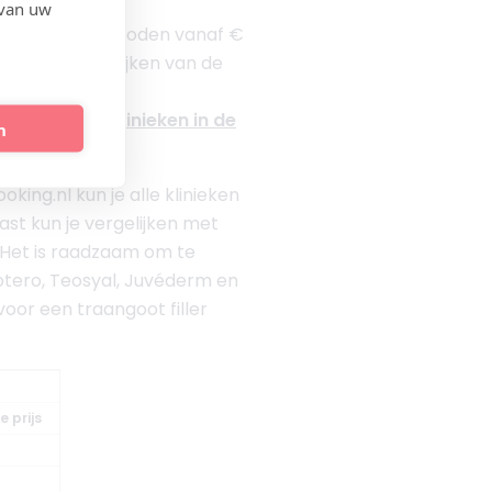
 van uw
ller wordt aangeboden vanaf €
goed te vergelijken van de
tarieven van klinieken in de
n
oking.nl kun je alle klinieken
aast kun je vergelijken met
s. Het is raadzaam om te
elotero, Teosyal, Juvéderm en
oor een traangoot filler
 prijs