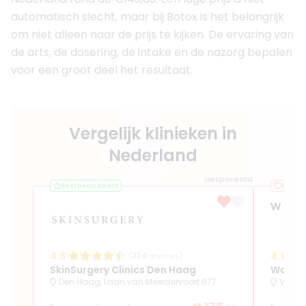
automatisch slecht, maar bij Botox is het belangrijk
om niet alleen naar de prijs te kijken. De ervaring van
de arts, de dosering, de intake en de nazorg bepalen
voor een groot deel het resultaat.
Vergelijk klinieken in
Nederland
Gesponsord
Best beoordeeld
Favorie
4.8
4.9
(
324
reviews)
SkinSurgery Clinics Den Haag
Waterl
Den Haag, Laan van Meerdervoort 677
Volen