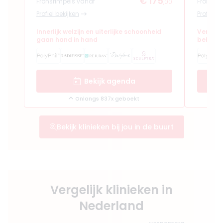
€ 175
Fronsrimpels vanaf
Fronsri
,00
Profiel bekijken
Profiel b
Innerlijk welzijn en uiterlijke schoonheid
Verfijn
gaan hand in hand
behand
Bekijk agenda
Onlangs 837x geboekt
Bekijk klinieken bij jou in de buurt
Vergelijk klinieken in
Nederland