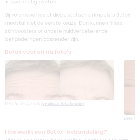
overmatig zweten
Opgericht in
2008
Aantal behandelaren
5
Bij volumeverlies of diepe statische rimpels is Botox
meestal niet de eerste keuze. Dan kunnen fillers,
Meer informatie of maak een afspraak
skinboosters of andere huidverbeterende
behandelingen passender zijn.
7. Huid & Laser kliniek Delft
4.9
(
190
reviews)
Botox voor en na foto's
Opgericht in
2017
Aantal behandelaren
2
Meer informatie of maak een afspraak
8. Faceland Eindhoven
4.5
(
450
reviews)
Deze foto's zijn van
Ivy clinics Amsterdam
Opgericht in
2010
Aantal behandelaren
9
Deze fot
Meer informatie of maak een afspraak
Hoe werkt een Botox-behandeling?