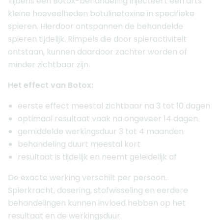
Tijdens een Botox-behandeling injecteert een arts
9. SkinSurgery Clinics Bergschenhoek
kleine hoeveelheden botulinetoxine in specifieke
4.8
(
622
reviews)
spieren. Hierdoor ontspannen de behandelde
Opgericht in
2011
Aantal behandelaren
10
spieren tijdelijk. Rimpels die door spieractiviteit
ontstaan, kunnen daardoor zachter worden of
Meer informatie of maak een afspraak
minder zichtbaar zijn.
10. Waterland Kliniek Volendam
Het effect van Botox:
4.9
(
35
reviews)
eerste effect meestal zichtbaar na 3 tot 10 dagen
Opgericht in
2020
Aantal behandelaren
2
optimaal resultaat vaak na ongeveer 14 dagen
gemiddelde werkingsduur 3 tot 4 maanden
Meer informatie of maak een afspraak
behandeling duurt meestal kort
resultaat is tijdelijk en neemt geleidelijk af
De exacte werking verschilt per persoon.
Spierkracht, dosering, stofwisseling en eerdere
behandelingen kunnen invloed hebben op het
resultaat en de werkingsduur.