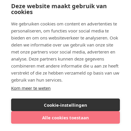
Deze website maakt gebruik van
Botox aanbieding
cookies
We gebruiken cookies om content en advertenties te
personaliseren, om functies voor social media te
Meer lezen
bieden en om ons websiteverkeer te analyseren. Ook
delen we informatie over uw gebruik van onze site
met onze partners voor social media, adverteren en
analyse. Deze partners kunnen deze gegevens
combineren met andere informatie die u aan ze heeft
verstrekt of die ze hebben verzameld op basis van uw
gebruik van hun services.
Kom meer te weten
Zoek, vergelijk en boek een injectable of filler
behandeling
Cookie-instellingen
Injectablesbooking.nl onderdeel van Halftien BV
info@injectablesbooking.nl
Alle cookies toestaan
Bekijk klinieken bij jou in de buurt
KVK: 81484879
BTW: NL862111808B01