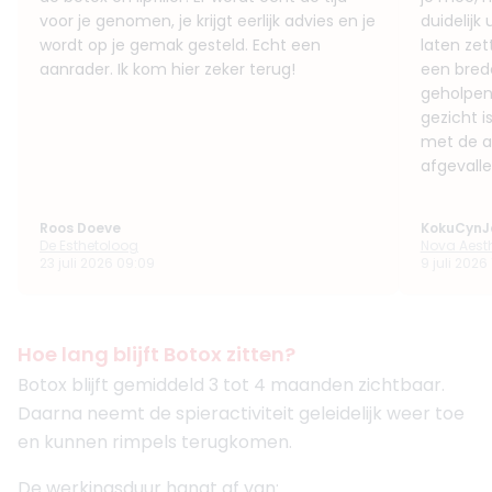
voor je genomen, je krijgt eerlijk advies en je
duidelijk
wordt op je gemak gesteld. Echt een
laten ze
aanrader. Ik kom hier zeker terug!
een bred
geholpen
gezicht i
met de af
afgevalle
Roos Doeve
KokuCynJ
De Esthetoloog
Nova Aesth
23 juli 2026 09:09
9 juli 2026 1
Hoe lang blijft Botox zitten?
Botox blijft gemiddeld 3 tot 4 maanden zichtbaar.
Daarna neemt de spieractiviteit geleidelijk weer toe
en kunnen rimpels terugkomen.
De werkingsduur hangt af van: