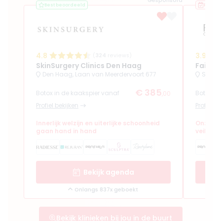
Gesponsord
Best beoordeeld
Recent
4.8
3.9
(
324
reviews)
SkinSurgery Clinics Den Haag
Fairda
Den Haag, Laan van Meerdervoort 677
Schev
€ 385
Botox in de kaakspier vanaf
Botox in
,00
Profiel bekijken
Profiel b
Innerlijk welzijn en uiterlijke schoonheid
Onze vis
gaan hand in hand
veilig!
Bekijk agenda
Onlangs 837x geboekt
Bekijk klinieken bij jou in de buurt