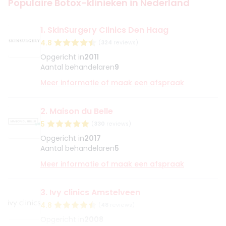
Populaire Botox-klinieken in Nederland
1. SkinSurgery Clinics Den Haag
4.8
(
324
reviews)
Opgericht in
2011
Aantal behandelaren
9
Meer informatie of maak een afspraak
2. Maison du Belle
5
(
330
reviews)
Opgericht in
2017
Aantal behandelaren
5
Meer informatie of maak een afspraak
3. Ivy clinics Amstelveen
4.8
(
48
reviews)
Opgericht in
2008