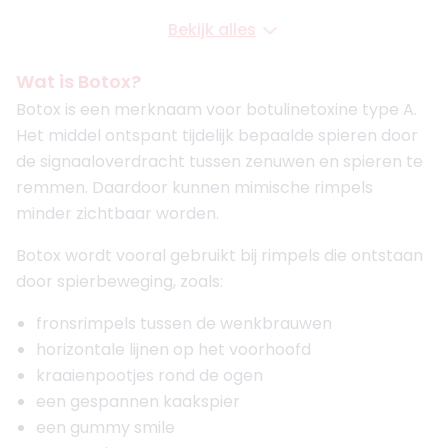
Aantal behandelaren
4
Bekijk alles
Meer informatie of maak een afspraak
Wat is Botox?
4. Van Rosmalen Kliniek Den Haag
Botox is een merknaam voor botulinetoxine type A.
4.8
(
61
reviews)
Het middel ontspant tijdelijk bepaalde spieren door
Opgericht in
2011
de signaaloverdracht tussen zenuwen en spieren te
Aantal behandelaren
3
remmen. Daardoor kunnen mimische rimpels
Meer informatie of maak een afspraak
minder zichtbaar worden.
Botox wordt vooral gebruikt bij rimpels die ontstaan
5. Van Rosmalen Kliniek Rotterdam
door spierbeweging, zoals:
4.8
(
262
reviews)
Opgericht in
2011
fronsrimpels tussen de wenkbrauwen
Aantal behandelaren
6
horizontale lijnen op het voorhoofd
Meer informatie of maak een afspraak
kraaienpootjes rond de ogen
een gespannen kaakspier
6. Ivy clinics Amsterdam
een gummy smile
4.9
(
208
reviews)