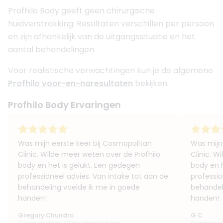
Profhilo Body geeft geen chirurgische
huidverstrakking. Resultaten verschillen per persoon
en zijn afhankelijk van de uitgangssituatie en het
aantal behandelingen.
Voor realistische verwachtingen kun je de algemene
Profhilo voor-en-naresultaten
bekijken.
Profhilo Body Ervaringen
Was mijn eerste keer bij Cosmopolitan
Was mijn
Clinic. Wilde meer weten over de Profhilo
Clinic. W
body en het is gelukt. Een gedegen
body en h
professioneel advies. Van intake tot aan de
professio
behandeling voelde ik me in goede
behandel
handen!
handen!
Gregory Chundro
G C