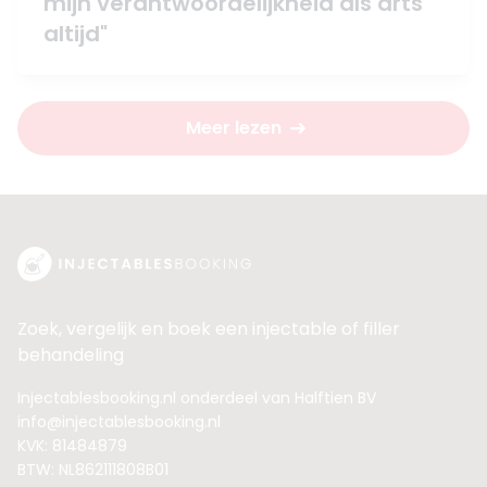
mijn verantwoordelijkheid als arts
altijd"
Meer lezen
Zoek, vergelijk en boek een injectable of filler
behandeling
Injectablesbooking.nl onderdeel van Halftien BV
info@injectablesbooking.nl
KVK: 81484879
BTW: NL862111808B01