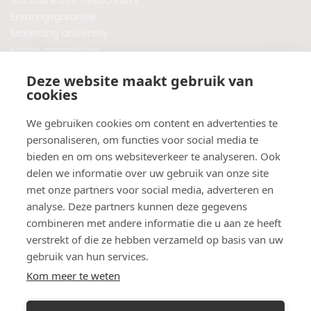
Vacature cosmetisch arts
Ervaringsgarantie
Marketing university
Model aanmelden
Plaats een blog
Deze website maakt gebruik van
Algemene voorwaarden
cookies
Privacybeleid
Veelgestelde vragen
We gebruiken cookies om content en advertenties te
personaliseren, om functies voor social media te
Botox behandeling in jouw regio?
bieden en om ons websiteverkeer te analyseren. Ook
Vergelijk klinieken per provincie
delen we informatie over uw gebruik van onze site
Botox Amsterdam
met onze partners voor social media, adverteren en
Botox Rotterdam
analyse. Deze partners kunnen deze gegevens
Botox Utrecht
combineren met andere informatie die u aan ze heeft
Botox Eindhoven
verstrekt of die ze hebben verzameld op basis van uw
Botox Purmerend
gebruik van hun services.
Botox Maastricht
Kom meer te weten
Botox Breda
Botox Nijmegen