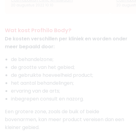
Cosmopolitan Clinic Amsterdam
Cosmopoli
20 augustus 2022 10:10
20 augustu
Wat kost Profhilo Body?
De kosten verschillen per kliniek en worden onder
meer bepaald door:
de behandelzone;
de grootte van het gebied;
de gebruikte hoeveelheid product;
het aantal behandelingen;
ervaring van de arts;
inbegrepen consult en nazorg.
Een grotere zone, zoals de buik of beide
bovenarmen, kan meer product vereisen dan een
kleiner gebied.