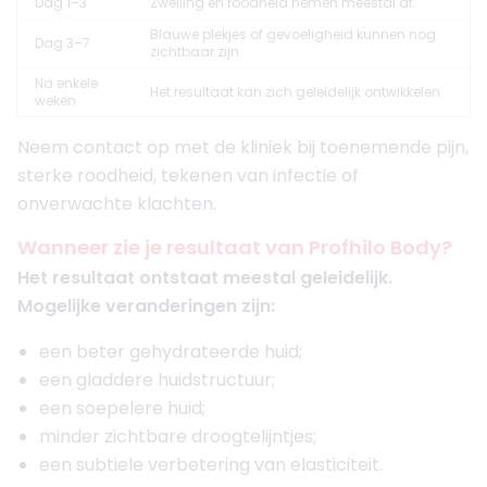
Dag 1–3
Zwelling en roodheid nemen meestal af
Blauwe plekjes of gevoeligheid kunnen nog
Dag 3–7
zichtbaar zijn
Na enkele
Het resultaat kan zich geleidelijk ontwikkelen
weken
Neem contact op met de kliniek bij toenemende pijn,
sterke roodheid, tekenen van infectie of
onverwachte klachten.
Wanneer zie je resultaat van Profhilo Body?
Het resultaat ontstaat meestal geleidelijk.
Mogelijke veranderingen zijn:
een beter gehydrateerde huid;
een gladdere huidstructuur;
een soepelere huid;
minder zichtbare droogtelijntjes;
een subtiele verbetering van elasticiteit.