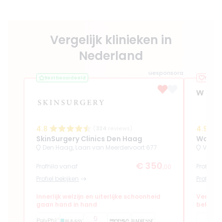
Vergelijk klinieken in
Nederland
Gesponsord
Best beoordeeld
Favorie
4.8
4.9
(
324
reviews)
SkinSurgery Clinics Den Haag
Waterl
Den Haag, Laan van Meerdervoort 677
Volen
€ 350
Profhilo vanaf
Profhilo
,00
Profiel bekijken
Profiel b
Innerlijk welzijn en uiterlijke schoonheid
Verfijn
gaan hand in hand
behand