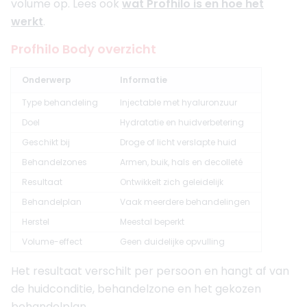
volume op. Lees ook
wat Profhilo is en hoe het
werkt
.
Profhilo Body overzicht
Onderwerp
Informatie
Type behandeling
Injectable met hyaluronzuur
Doel
Hydratatie en huidverbetering
Geschikt bij
Droge of licht verslapte huid
Behandelzones
Armen, buik, hals en decolleté
Resultaat
Ontwikkelt zich geleidelijk
Behandelplan
Vaak meerdere behandelingen
Herstel
Meestal beperkt
Volume-effect
Geen duidelijke opvulling
Het resultaat verschilt per persoon en hangt af van
de huidconditie, behandelzone en het gekozen
behandelplan.