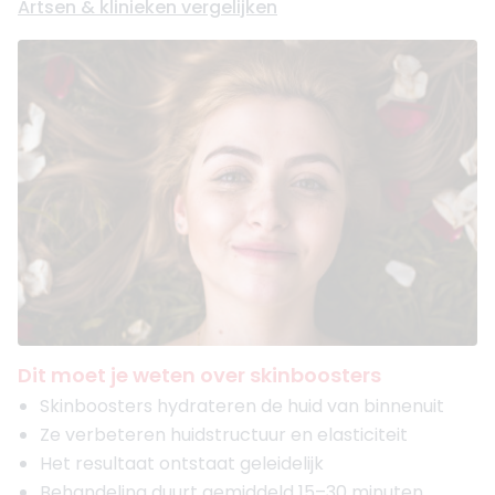
Artsen & klinieken vergelijken
Dit moet je weten over skinboosters
Skinboosters hydrateren de huid van binnenuit
Ze verbeteren huidstructuur en elasticiteit
Het resultaat ontstaat geleidelijk
Behandeling duurt gemiddeld 15–30 minuten