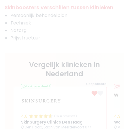
Skinboosters Verschillen tussen klinieken
Persoonlijk behandelplan
Techniek
Nazorg
Prijsstructuur
Vergelijk klinieken in
Nederland
Gesponsord
Best beoordeeld
Favorie
4.8
4.9
(
324
reviews)
SkinSurgery Clinics Den Haag
Waterl
Den Haag, Laan van Meerdervoort 677
Volen