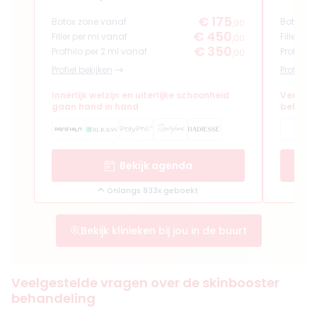
€ 175
Botox zone vanaf
Botox z
,00
€ 450
Filler per ml vanaf
Filler pe
,00
€ 350
Profhilo per 2 ml vanaf
Profhilo
,00
Profiel bekijken
Profiel b
Innerlijk welzijn en uiterlijke schoonheid
Verfijn
gaan hand in hand
behand
Bekijk agenda
Onlangs 833x geboekt
Bekijk klinieken bij jou in de buurt
Veelgestelde vragen over de skinbooster
behandeling