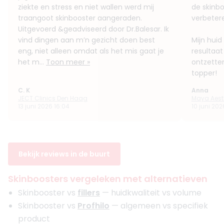
ziekte en stress en niet wallen werd mij
de skinbo
traangoot skinbooster aangeraden.
verbeter
Uitgevoerd &geadviseerd door Dr.Balesar. Ik
vind dingen aan m’n gezicht doen best
Mijn huid 
eng, niet alleen omdat als het mis gaat je
resultaat 
het m...
Toon meer »
ontzette
topper!
C. K
Anna
JECT Clinics Den Haag
Maya Aest
13 juni 2026 16:04
10 juni 20
Bekijk reviews in de buurt
Skinboosters vergeleken met alternatieven
Skinbooster vs
fillers
— huidkwaliteit vs volume
Skinbooster vs
Profhilo
— algemeen vs specifiek
product