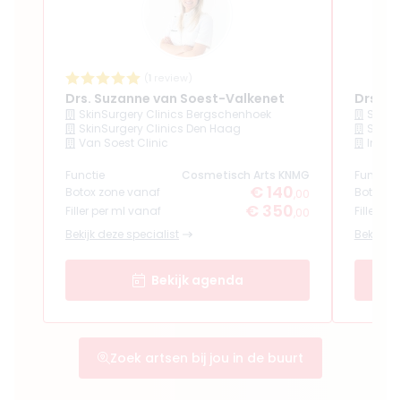
(
1
review)
Drs. Suzanne van Soest-Valkenet
Drs. Al
SkinSurgery Clinics Bergschenhoek
SkinS
SkinSurgery Clinics Den Haag
SkinS
Van Soest Clinic
Injec
Functie
Functie
Cosmetisch Arts KNMG
€ 140
Botox zone vanaf
Botox z
,00
€ 350
Filler per ml vanaf
Filler pe
,00
Bekijk deze specialist
Bekijk de
Bekijk agenda
Zoek artsen bij jou in de buurt