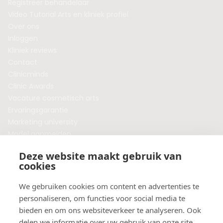
Registreer behandelaar
Video Tutorial Arts en kliniek profiel
Over ons
Inloggen
Kliniek reviews
Contact
Clinicminds
Clinic Awards
Vacature cosmetisch arts
Ervaringsgarantie
Marketing university
Model aanmelden
Plaats een blog
Deze website maakt gebruik van
Algemene voorwaarden
cookies
Privacybeleid
Veelgestelde vragen
We gebruiken cookies om content en advertenties te
personaliseren, om functies voor social media te
Botox behandeling in jouw regio?
bieden en om ons websiteverkeer te analyseren. Ook
Vergelijk klinieken per provincie
delen we informatie over uw gebruik van onze site