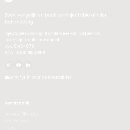
Zoek, vergelijk en boek een injectable of filler
behandeling
Injectablesbooking.nl onderdeel van Halftien BV
info@injectablesbooking.nl
KVK: 81484879
BTW: NL862111808B01
Schrijf je in voor de nieuwsbrief
Kennisbank
Botox & filler DEALS
Wat is Botox
Fillers