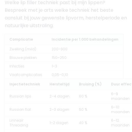
Welke lip filler techniek past bij mijn lippen?
Bespreek met je arts welke techniek het beste
aansluit bij jouw gewenste lipvorm, herstelperiode en
natuurlijke uitstraling.
Complicatie
Incidentie per 1.000 behandelingen
Zwelling (mild)
200–300
Blauwe plekken
150–250
Infecties
1–3
Vaatcomplicaties
0,05–0,10
Injectietechniek
Hersteltijd
Bruising (%)
Duur effec
6–9
Russian lips
2–4 dagen
60 %
maanden
6–10
Russian flat
2–3 dagen
50 %
maanden
Linneair
6–12
1–2 dagen
40 %
Threading
maanden