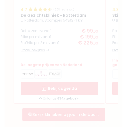
4.7
4.8
(
231
reviews)
De Gezichtskliniek - Rotterdam
SkinSu
Rotterdam, Boompjes 543
<1 km
€ 99
Botox zone vanaf
Botox z
,00
€ 199
Filler per ml vanaf
Filler pe
,00
€ 225
Profhilo per 2 ml vanaf
Profhilo
,00
Profiel bekijken
Profiel b
Innerlij
De laagste prijzen van Nederland
gaan ha
Bekijk agenda
Onlangs 634x geboekt
Bekijk klinieken bij jou in de buurt