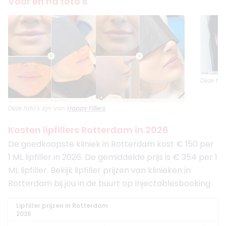
Voor en na foto's
Deze fot
Deze foto's zijn van
Happy Fillers
Kosten lipfillers Rotterdam in 2026
De goedkoopste kliniek in Rotterdam kost € 150 per
1 ML lipfiller in 2026. De gemiddelde prijs is € 354 per 1
ML lipfiller. Bekijk lipfiller prijzen van klinieken in
Rotterdam bij jou in de buurt op Injectablesbooking.
Lipfiller prijzen in Rotterdam
2026