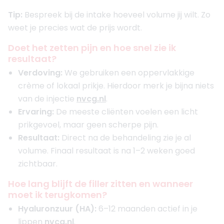
Opgericht in
2023
Tip:
Bespreek bij de intake hoeveel volume jij wilt. Zo
Aantal behandelaren
5
weet je precies wat de prijs wordt.
Meer informatie of maak een afspraak
Doet het zetten pijn en hoe snel zie ik
resultaat?
6. JECT Clinics Rotterdam
Verdoving:
We gebruiken een oppervlakkige
4.9
(
106
reviews)
crème of lokaal prikje. Hierdoor merk je bijna niets
Opgericht in
2020
van de injectie
nvcg.nl
.
Aantal behandelaren
6
Ervaring:
De meeste cliënten voelen een licht
Meer informatie of maak een afspraak
prikgevoel, maar geen scherpe pijn.
Resultaat:
Direct na de behandeling zie je al
7. Van Rosmalen Kliniek Rotterdam
volume. Finaal resultaat is na 1–2 weken goed
4.8
(
262
reviews)
zichtbaar.
Opgericht in
2011
Aantal behandelaren
6
Hoe lang blijft de filler zitten en wanneer
moet ik terugkomen?
Meer informatie of maak een afspraak
Hyaluronzuur (HA):
6–12 maanden actief in je
lippen
nvcg.nl
.