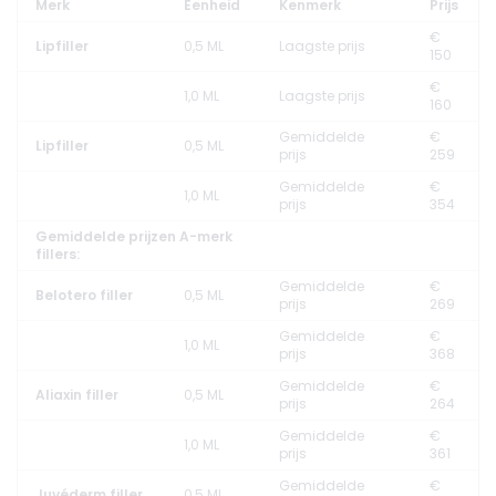
Merk
Eenheid
Kenmerk
Prijs
€
Lipfiller
0,5 ML
Laagste prijs
150
€
1,0 ML
Laagste prijs
160
Gemiddelde
€
Lipfiller
0,5 ML
prijs
259
Gemiddelde
€
1,0 ML
prijs
354
Gemiddelde prijzen A-merk
fillers:
Gemiddelde
€
Belotero filler
0,5 ML
prijs
269
Gemiddelde
€
1,0 ML
prijs
368
Gemiddelde
€
Aliaxin filler
0,5 ML
prijs
264
Gemiddelde
€
1,0 ML
prijs
361
Gemiddelde
€
Juvéderm filler
0,5 ML