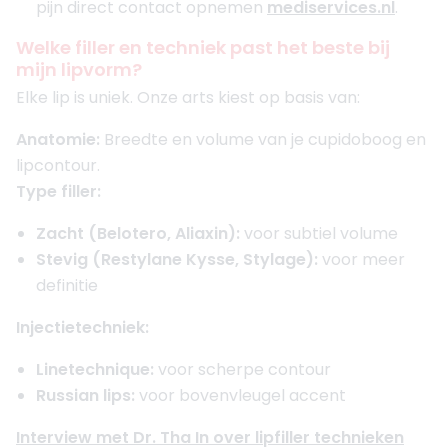
Meer informatie of maak een afspraak
pijn direct contact opnemen
mediservices.nl
.
Welke filler en techniek past het beste bij
mijn lipvorm?
Elke lip is uniek. Onze arts kiest op basis van:
Anatomie:
Breedte en volume van je cupidoboog en
lipcontour.
Type filler:
Zacht (Belotero, Aliaxin):
voor subtiel volume
Stevig (Restylane Kysse, Stylage):
voor meer
definitie
Injectietechniek:
Linetechnique:
voor scherpe contour
Russian lips:
voor bovenvleugel accent
Interview met Dr. Tha In over lipfiller technieken