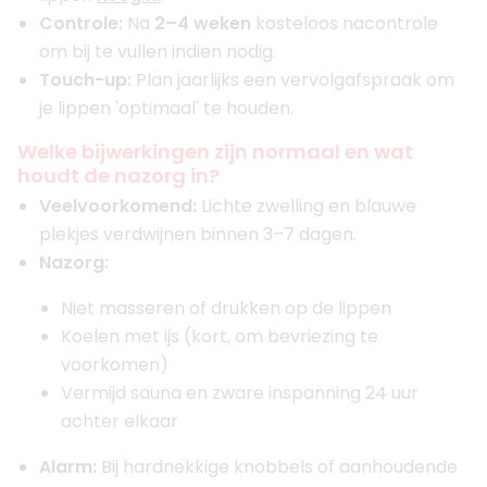
8. Velthuis kliniek Rotterdam
Controle:
Na
2–4 weken
kosteloos nacontrole
4.2
(
49
reviews)
om bij te vullen indien nodig.
Opgericht in
1995
Touch-up:
Plan jaarlijks een vervolgafspraak om
Aantal behandelaren
2
je lippen 'optimaal' te houden.
Meer informatie of maak een afspraak
Welke bijwerkingen zijn normaal en wat
houdt de nazorg in?
9. Kliniek Dokter Alex Heezen
5
Veelvoorkomend:
Lichte zwelling en blauwe
(
78
reviews)
plekjes verdwijnen binnen 3–7 dagen.
Opgericht in
2018
Aantal behandelaren
1
Nazorg:
Meer informatie of maak een afspraak
Niet masseren of drukken op de lippen
Koelen met ijs (kort, om bevriezing te
10. Faceland Rotterdam Karel
voorkomen)
Doormanstraat
Vermijd sauna en zware inspanning 24 uur
4.5
(
89
reviews)
achter elkaar
Opgericht in
2010
Aantal behandelaren
8
Alarm:
Bij hardnekkige knobbels of aanhoudende