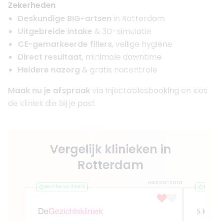
Zekerheden
Deskundige BIG-artsen
in Rotterdam
Uitgebreide intake
& 3D-simulatie
CE-gemarkeerde fillers
, veilige hygiëne
Direct resultaat
, minimale downtime
Heldere nazorg
& gratis nacontrole
Maak nu je afspraak
via Injectablesbooking en kies
de kliniek die bij je past
Vergelijk klinieken in
Rotterdam
Gesponsord
Best beoordeeld
Best b