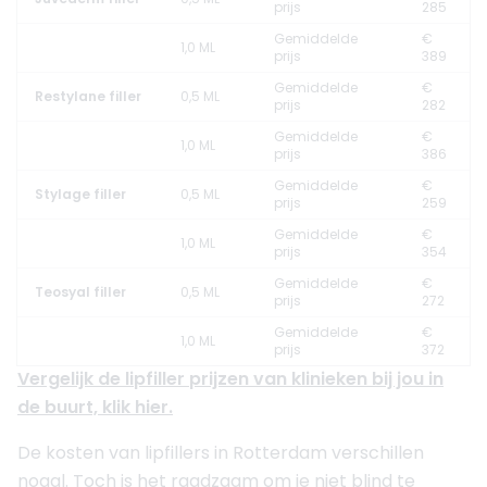
prijs
285
Gemiddelde
€
1,0 ML
prijs
389
Gemiddelde
€
Restylane filler
0,5 ML
prijs
282
Gemiddelde
€
1,0 ML
prijs
386
Gemiddelde
€
Stylage filler
0,5 ML
prijs
259
Gemiddelde
€
1,0 ML
prijs
354
Gemiddelde
€
Teosyal filler
0,5 ML
prijs
272
Gemiddelde
€
1,0 ML
prijs
372
Vergelijk de lipfiller prijzen van klinieken bij jou in
de buurt, klik hier.
De kosten van lipfillers in Rotterdam verschillen
nogal. Toch is het raadzaam om je niet blind te