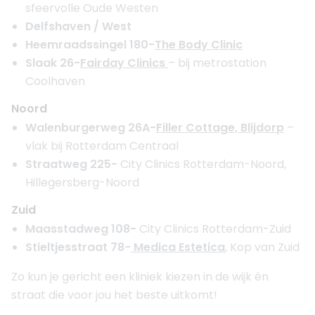
sfeervolle Oude Westen
Delfshaven / West
Heemraadssingel 180-
The Body Clinic
Slaak 26-
Fairday Clinics
– bij metrostation
Coolhaven
Noord
Walenburgerweg 26A-
Filler Cottage, Blijdorp
–
vlak bij Rotterdam Centraal
Straatweg 225-
City Clinics Rotterdam-Noord,
Hillegersberg-Noord
Zuid
Maasstadweg 108-
City Clinics Rotterdam-Zuid
Stieltjesstraat 78-
Medica Estetica
, Kop van Zuid
Zo kun je gericht een kliniek kiezen in de wijk én
straat die voor jou het beste uitkomt!