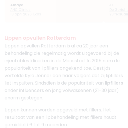
Amaya
Jill
ANC Clinics
De Gezicht
18 april 2026 15:03
28 februari
Lippen opvullen Rotterdam
Lippen opvullen Rotterdam is al ca 20 jaar een
behandeling die regelmatig wordt uitgevoerd bij de
injectables klinieken in de Maasstad. In 2015 nam de
populariteit van lipfillers ongekend toe. Destijds
vertelde Kyle Jenner aan haar volgers dat zij lipfillers
liet inspuiten. Sindsdien is de populariteit van
lipfillers
onder influencers en jong volwassenen (21-30 jaar)
enorm gestegen.
Lippen kunnen worden opgevuld met fillers. Het
resultaat van een lipbehandeling met fillers houdt
gemiddeld 6 tot 9 maanden.