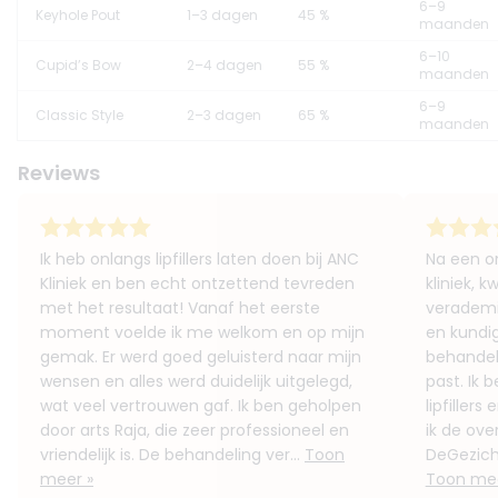
6–9
Keyhole Pout
1–3 dagen
45 %
maanden
6–10
Cupid’s Bow
2–4 dagen
55 %
maanden
6–9
Classic Style
2–3 dagen
65 %
maanden
Reviews
Ik heb onlangs lipfillers laten doen bij ANC
Na een o
Kliniek en ben echt ontzettend tevreden
kliniek, 
met het resultaat! Vanaf het eerste
verademin
moment voelde ik me welkom en op mijn
en kundig
gemak. Er werd goed geluisterd naar mijn
behandelp
wensen en alles werd duidelijk uitgelegd,
past. Ik 
wat veel vertrouwen gaf. Ik ben geholpen
lipfillers
door arts Raja, die zeer professioneel en
ik de ov
vriendelijk is. De behandeling ver...
Toon
DeGezicht
meer »
Toon mee