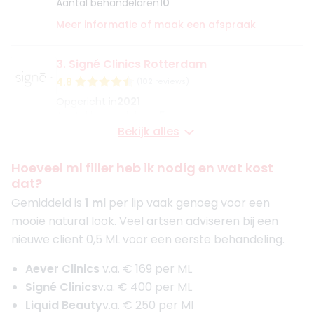
Aantal behandelaren
10
Meer informatie of maak een afspraak
3. Signé Clinics Rotterdam
4.8
(
102
reviews)
Opgericht in
2021
Aantal behandelaren
5
Bekijk alles
Meer informatie of maak een afspraak
Hoeveel ml filler heb ik nodig en wat kost
4. Natural Beauty Kliniek
dat?
4.7
(
7
reviews)
Gemiddeld is
1 ml
per lip vaak genoeg voor een
Opgericht in
2009
mooie natural look. Veel artsen adviseren bij een
Aantal behandelaren
1
nieuwe cliënt 0,5 ML voor een eerste behandeling.
Meer informatie of maak een afspraak
Aever Clinics
v.a. € 169 per ML
Signé Clinics
v.a. € 400 per ML
5. De Gezichtskliniek - Rotterdam
Liquid Beauty
v.a. € 250 per Ml
4.7
(
231
reviews)