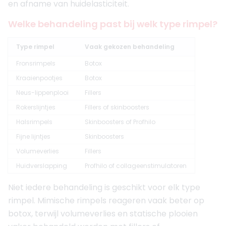
en afname van huidelasticiteit.
Welke behandeling past bij welk type rimpel?
Type rimpel
Vaak gekozen behandeling
Fronsrimpels
Botox
Kraaienpootjes
Botox
Neus-lippenplooi
Fillers
Rokerslijntjes
Fillers of skinboosters
Halsrimpels
Skinboosters of Profhilo
Fijne lijntjes
Skinboosters
Volumeverlies
Fillers
Huidverslapping
Profhilo of collageenstimulatoren
Niet iedere behandeling is geschikt voor elk type
rimpel. Mimische rimpels reageren vaak beter op
botox, terwijl volumeverlies en statische plooien