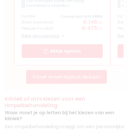
Van Rosmalen Kliniek Den Haag
Van R
Fave Medical Aesthetics
Van R
Functie
Functie
Cosmetisch Arts KNMG
€ 146
Botox zone vanaf
Botox z
,00
€ 475
Filler per ml vanaf
Filler pe
,00
Bekijk deze specialist
Bekijk de
Bekijk agenda
Zoek artsen bij jou in de buurt
Kliniek of arts kiezen voor een
rimpelbehandeling
Waar moet je op letten bij het kiezen van een
kliniek?
Een rimpelbehandeling vraagt om een persoonlijke