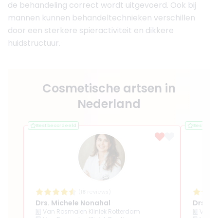
de behandeling correct wordt uitgevoerd. Ook bij
mannen kunnen behandeltechnieken verschillen
door een sterkere spieractiviteit en dikkere
huidstructuur.
Cosmetische artsen in
Nederland
Best beoordeeld
Best beoo
(
18
reviews)
Drs. Michele Nonahal
Drs. Do
Van Rosmalen Kliniek Rotterdam
Van R