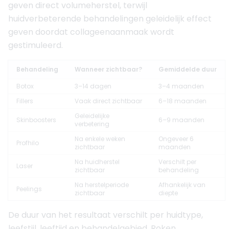
geven direct volumeherstel, terwijl
huidverbeterende behandelingen geleidelijk effect
geven doordat collageenaanmaak wordt
gestimuleerd.
Behandeling
Wanneer zichtbaar?
Gemiddelde duur
Botox
3–14 dagen
3–4 maanden
Fillers
Vaak direct zichtbaar
6–18 maanden
Geleidelijke
Skinboosters
6–9 maanden
verbetering
Na enkele weken
Ongeveer 6
Profhilo
zichtbaar
maanden
Na huidherstel
Verschilt per
Laser
zichtbaar
behandeling
Na herstelperiode
Afhankelijk van
Peelings
zichtbaar
diepte
De duur van het resultaat verschilt per huidtype,
leefstijl, leeftijd en behandelgebied. Roken,