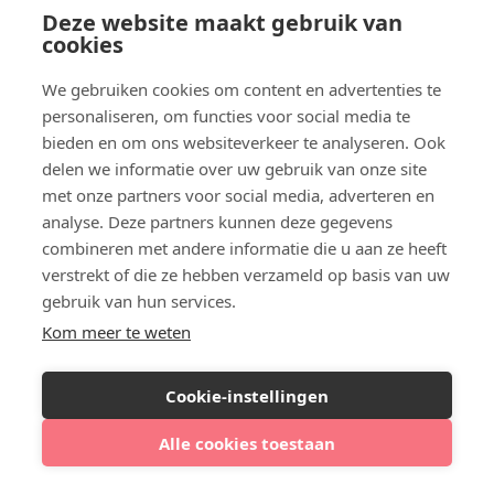
Deze website maakt gebruik van
Beste Botox arts
cookies
Cosmetische kliniek
Wat is een zone Botox
We gebruiken cookies om content en advertenties te
Spierontspanners
personaliseren, om functies voor social media te
Botox lippen
bieden en om ons websiteverkeer te analyseren. Ook
Top 10 cosmetische klinieken
delen we informatie over uw gebruik van onze site
Aanmelden model
met onze partners voor social media, adverteren en
analyse. Deze partners kunnen deze gegevens
Injectablesbooking.nl
combineren met andere informatie die u aan ze heeft
Registreer kliniek
verstrekt of die ze hebben verzameld op basis van uw
Registreer behandelaar
gebruik van hun services.
Video Tutorial Arts en kliniek profiel
Kom meer te weten
Over ons
Inloggen
Cookie-instellingen
Kliniek reviews
Contact
Alle cookies toestaan
Clinicminds
Bekijk klinieken bij jou in de buurt
Clinic Awards