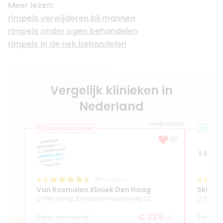
Meer lezen:
rimpels verwijderen bij mannen
rimpels onder ogen behandelen
rimpels in de nek behandelen
Vergelijk klinieken in
Nederland
Gesponsord
Favoriet bij cliënten
Best b
4.8
4.8
(
61
reviews)
Van Rosmalen Kliniek Den Haag
SkinSu
Den Haag, Benoordenhoutseweg 22
Den H
€ 229
Botox zone vanaf
Botox z
,00