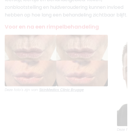
zonblootstelling en huidveroudering kunnen invloed
hebben op hoe lang een behandeling zichtbaar blijft.
Voor en na een rimpelbehandeling
Deze foto's zijn van
SkinMedics Clinic Brugge
Deze fot