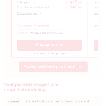
€ 495
Filler per ml vanaf
Filler pe
,00
€ 349
Profhilo per 2 ml vanaf
Profhilo
,00
Profiel bekijken
Profiel b
Innerlij
Vertrouwd & ervaren
gaan ha
Bekijk agenda
Onlangs 545x geboekt
Bekijk klinieken bij jou in de buurt
Veelgestelde vragen over
rimpelbehandeling
Kunnen fillers en botox gecombineerd worden?