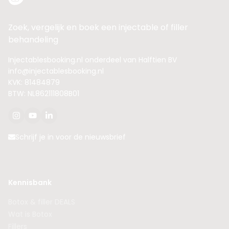
Zoek, vergelijk en boek een injectable of filler
behandeling
Injectablesbooking.nl onderdeel van Halftien BV
info@injectablesbooking.nl
KVK: 81484879
BTW: NL862111808B01
Schrijf je in voor de nieuwsbrief
Kennisbank
Botox & filler DEALS
Wat is Botox
Fillers