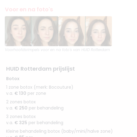
Voor en na foto's
Voorhoofdsrimpels
voor en na foto's van HUID Rotterdam
HUID Rotterdam prijslijst
Botox
1 zone botox (merk: Bocouture)
v.a.
€ 130
per zone
2 zones botox
v.a.
€ 250
per behandeling
3 zones botox
v.a.
€ 325
per behandeling
Kleine behandeling botox (baby/mini/halve zone)