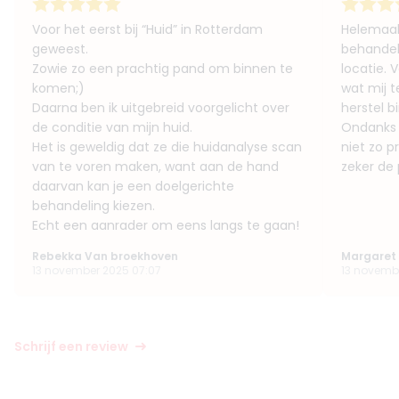
Voor het eerst bij “Huid” in Rotterdam
Helemaal 
geweest.
behandel
Zowie zo een prachtig pand om binnen te
locatie.
komen;)
wat mij t
Daarna ben ik uitgebreid voorgelicht over
herstel b
de conditie van mijn huid.
Ondanks
Het is geweldig dat ze die huidanalyse scan
niet zo p
van te voren maken, want aan de hand
zeker de 
daarvan kan je een doelgerichte
behandeling kiezen.
Echt een aanrader om eens langs te gaan!
Rebekka Van broekhoven
Margaret
13 november 2025 07:07
13 novemb
Schrijf een review