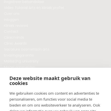
Registreer behandelaar
Video Tutorial Arts en kliniek profiel
Over ons
Inloggen
Kliniek reviews
Contact
Clinicminds
Clinic Awards
Vacature cosmetisch arts
Ervaringsgarantie
Marketing university
Model aanmelden
Plaats een blog
Deze website maakt gebruik van
Algemene voorwaarden
cookies
Privacybeleid
Veelgestelde vragen
We gebruiken cookies om content en advertenties te
personaliseren, om functies voor social media te
Botox behandeling in jouw regio?
bieden en om ons websiteverkeer te analyseren. Ook
Vergelijk klinieken per provincie