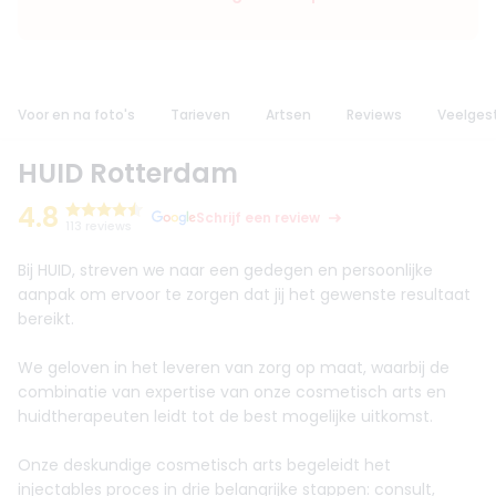
Voor en na foto's
Tarieven
Artsen
Reviews
Veelges
HUID Rotterdam
4.8
Schrijf een review
113 reviews
Bij HUID, streven we naar een gedegen en persoonlijke
aanpak om ervoor te zorgen dat jij het gewenste resultaat
bereikt.
We geloven in het leveren van zorg op maat, waarbij de
combinatie van expertise van onze cosmetisch arts en
huidtherapeuten leidt tot de best mogelijke uitkomst.
Onze deskundige cosmetisch arts begeleidt het
injectables proces in drie belangrijke stappen: consult,