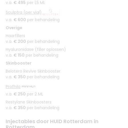
v.a.
€ 495
per 1,5 ML
Sculptra (per vial)
v.a.
€ 600
per behandeling
Overige
Haarfillers
v.a.
€ 200
per behandeling
Hyaluronidase (filler oplossen)
v.a.
€ 150
per behandeling
Skinbooster
Belotero Revive Skinbooster
v.a.
€ 350
per behandeling
Profhilo
v.a.
€ 250
per 2 ML
Restylane Skinboosters
v.a.
€ 350
per behandeling
Injectables door HUID Rotterdam in
Rotterdam