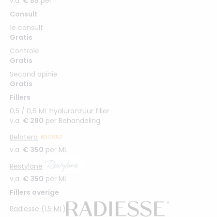
v.a.
€ 85
per
Consult
1e consult
Gratis
Controle
Gratis
Second opinie
Gratis
Fillers
0,5 / 0,6 ML hyaluronzuur filler
v.a.
€ 280
per Behandeling
Belotero
v.a.
€ 350
per ML
Restylane
v.a.
€ 350
per ML
Fillers overige
Radiesse (1,5 ML)