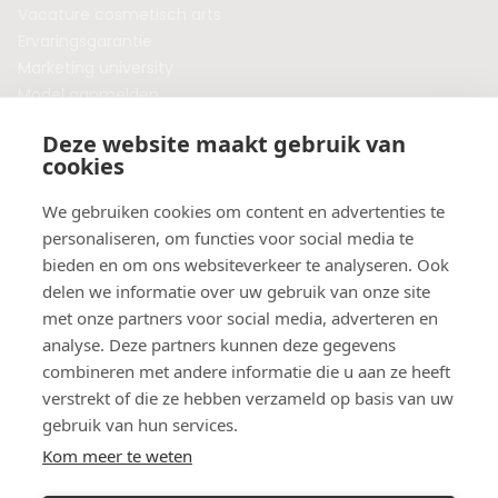
Vacature cosmetisch arts
Ervaringsgarantie
Marketing university
Model aanmelden
Plaats een blog
Deze website maakt gebruik van
Algemene voorwaarden
cookies
Privacybeleid
Veelgestelde vragen
We gebruiken cookies om content en advertenties te
personaliseren, om functies voor social media te
Botox behandeling in jouw regio?
bieden en om ons websiteverkeer te analyseren. Ook
Vergelijk klinieken per provincie
delen we informatie over uw gebruik van onze site
Botox Amsterdam
met onze partners voor social media, adverteren en
Botox Rotterdam
analyse. Deze partners kunnen deze gegevens
Botox Utrecht
combineren met andere informatie die u aan ze heeft
Botox Eindhoven
verstrekt of die ze hebben verzameld op basis van uw
Botox Purmerend
gebruik van hun services.
Botox Maastricht
Kom meer te weten
Botox Breda