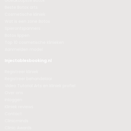
Goedkoopste Botox
Beste Botox arts
Cosmetische kliniek
Wat is een zone Botox
Spierontspanners
Botox lippen
Top 10 cosmetische klinieken
Aanmelden model
Injectablesbooking.nl
Registreer kliniek
Registreer behandelaar
Video Tutorial Arts en kliniek profiel
Over ons
Inloggen
Kliniek reviews
Contact
Clinicminds
Clinic Awards