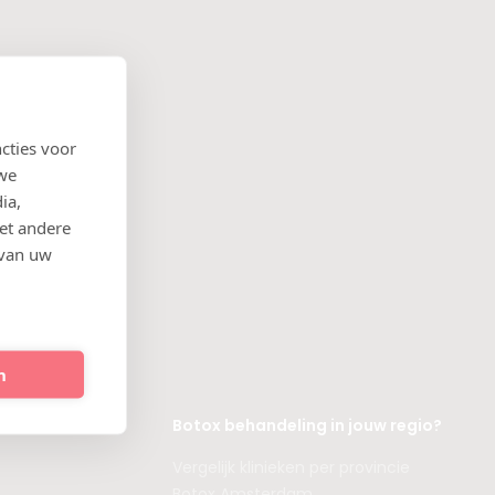
cties voor
 we
ia,
et andere
 van uw
n
Botox behandeling in jouw regio?
Vergelijk klinieken per provincie
Botox Amsterdam