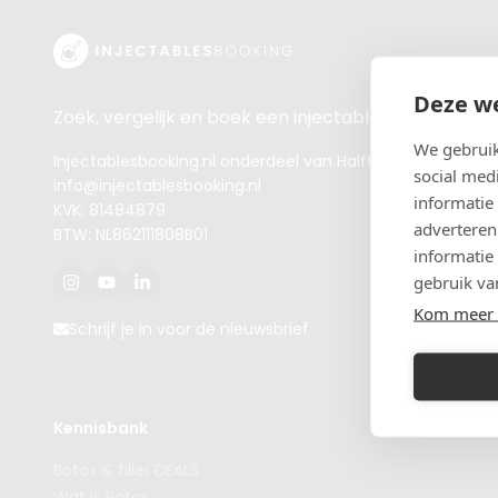
Deze we
Zoek, vergelijk en boek een injectable of filler beh
We gebruik
Injectablesbooking.nl onderdeel van Halftien BV
social med
info@injectablesbooking.nl
informatie
KVK: 81484879
adverteren
BTW: NL862111808B01
informatie
gebruik va
Kom meer 
Schrijf je in voor de nieuwsbrief
Kennisbank
Botox & filler DEALS
Wat is Botox