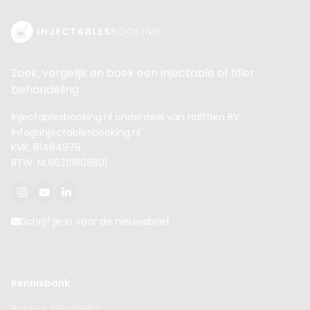
Zoek, vergelijk en boek een injectable of filler
behandeling
Injectablesbooking.nl onderdeel van Halftien BV
info@injectablesbooking.nl
KVK: 81484879
BTW: NL862111808B01
Schrijf je in voor de nieuwsbrief
Kennisbank
Botox & filler DEALS