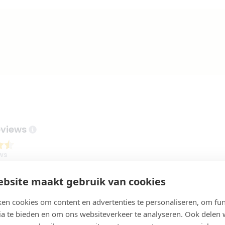
n
eviews
ws
bsite maakt gebruik van cookies
herapiebehandeling gehad bij Polat Beauty en ben ontzettend
en cookies om content en advertenties te personaliseren, om fun
heel vriendelijk, professioneel en stellen je meteen op je gemak.
ia te bieden en om ons websiteverkeer te analyseren. Ook delen
rd zorgvuldig uitgelegd en uitgevoerd, waardoor ik een heel