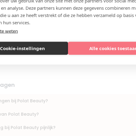
 over uw gebruik van onze site met onze partners voor social med
 gehad. Ik ben erg blij met het resultaat en kom zeker terug.
 en analyse. Deze partners kunnen deze gegevens combineren m
 voor iedereen die op zoek...
Toon meer »
 die u aan ze heeft verstrekt of die ze hebben verzameld op basis
n hun services.
te weten
Cookie-instellingen
Alle cookies toestaa
ragen
ingen bij Polat Beauty?
van Polat Beauty?
 bij Polat Beauty pijnlijk?