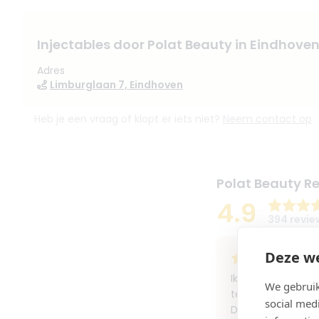
Injectables door Polat Beauty in Eindhove
Adres
Limburglaan 7, Eindhoven
Heb je een vraag of klopt er iets niet?
Neem contact op
Polat Beauty R
4.9
394 revie
Deze we
Ik heb een mesot
We gebruik
tevreden! Ze zijn 
social med
De behandeling we