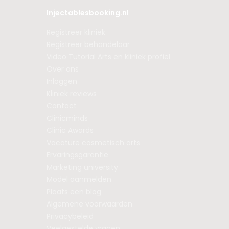
Injectablesbooking.nl
Registreer kliniek
Registreer behandelaar
Video Tutorial Arts en kliniek profiel
Over ons
Inloggen
Kliniek reviews
Contact
Clinicminds
Clinic Awards
Vacature cosmetisch arts
Ervaringsgarantie
Marketing university
Model aanmelden
Plaats een blog
Algemene voorwaarden
Privacybeleid
Veelgestelde vragen