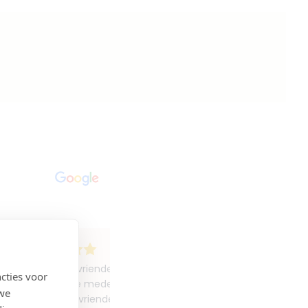
Altijd hele vriendelijke meiden! Ik kom er al heel lang en 
cties voor
chagrijnige medewerkster gezien altijd vriendelijk en beh
 we
betere en vriendelijkere clubje als Polat Beauty. Ik zou ze we