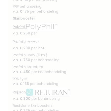
PRP behandeling
v.a.
€ 175
per behandeling
Skinbooster
PolyPhil
v.a.
€ 250
per
Profhilo
v.a.
€ 290
per 2 ML
Profhilo Body (6 ml)
v.a.
€ 750
per behandeling
Profhilo Structura
v.a.
€ 450
per Per behandeling
RRS Eyes
v.a.
€ 135
per behandeling
Rejuran
v.a.
€ 300
per behandeling
Restylane Skinboosters
v.a.
€ 225
per behandeling