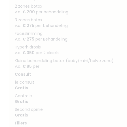
2 zones botox
v.a.
€ 200
per behandeling
3 zones botox
v.a.
€ 275
per behandeling
Faceslimming
v.a.
€ 275
per Behandeling
Hyperhidrosis
v.a.
€ 350
per 2 oksels
Kleine behandeling botox (baby/mini/halve zone)
v.a.
€ 85
per
Consult
1e consult
Gratis
Controle
Gratis
Second opinie
Gratis
Fillers