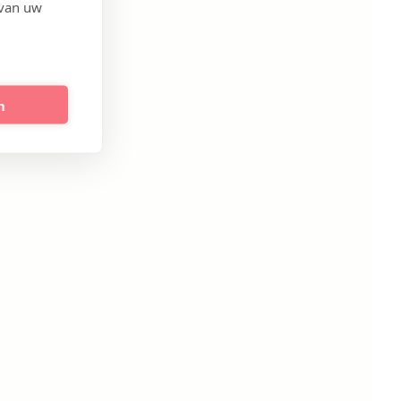
 van uw
n