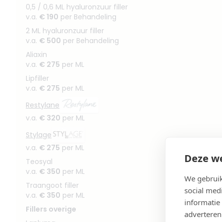
0,5 / 0,6 ML hyaluronzuur filler
v.a.
€ 190
per Behandeling
2 ML hyaluronzuur filler
v.a.
€ 500
per Behandeling
Aliaxin
v.a.
€ 275
per ML
Lipfiller
v.a.
€ 275
per ML
Restylane
v.a.
€ 320
per ML
Stylage
v.a.
€ 275
per ML
Deze we
Teosyal
v.a.
€ 350
per ML
We gebruik
Traangoot filler
social med
v.a.
€ 350
per ML
informatie
Fillers overige
adverteren