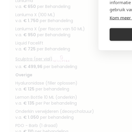
Lanluma
informatie
v.a.
€ 650
per Behandeling
gebruik va
Lanluma X (100 ML)
Kom meer 
v.a.
€ 1.750
per Behandeling
Lanluma X (per flacon van 50 ML)
v.a.
€ 950
per Behandeling
Liquid Facelift
v.a.
€ 725
per Behandeling
Sculptra (per vial)
v.a.
€ 499,96
per behandeling
Overige
Hyaluronidase (filler oplossen)
v.a.
€ 125
per behandeling
Lemon Bottle 10 ML (onderkin)
v.a.
€ 135
per Per behandeling
Onderkin verwijderen (deoxycholzuur)
v.a.
€ 1.050
per behandeling
PDO - Barb (1 draad)
v.a.
€ 110
per behandeling