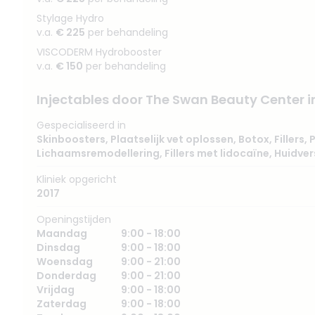
Stylage Hydro
v.a.
€ 225
per behandeling
VISCODERM Hydrobooster
v.a.
€ 150
per behandeling
Injectables door The Swan Beauty Center 
Gespecialiseerd in
Skinboosters
,
Plaatselijk vet oplossen
,
Botox
,
Fillers
,
P
Lichaamsremodellering
,
Fillers met lidocaïne
,
Huidver
Kliniek opgericht
2017
Openingstijden
Maandag
9:00 - 18:00
Dinsdag
9:00 - 18:00
Woensdag
9:00 - 21:00
Donderdag
9:00 - 21:00
Vrijdag
9:00 - 18:00
Zaterdag
9:00 - 18:00