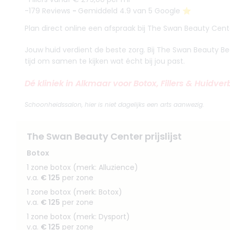
-179 Reviews
-
Gemiddeld 4.9 van 5 Google ⭐️
Plan direct online een afspraak bij The Swan Beauty Cent
Jouw huid verdient de beste zorg. Bij The Swan Beauty 
tijd om samen te kijken wat écht bij jou past.
Dé kliniek in Alkmaar voor Botox, Fillers & Huidve
Schoonheidssalon, hier is niet dagelijks een arts aanwezig.
The Swan Beauty Center prijslijst
Botox
1 zone botox (merk: Alluzience)
v.a.
€ 125
per zone
1 zone botox (merk: Botox)
v.a.
€ 125
per zone
1 zone botox (merk: Dysport)
v.a.
€ 125
per zone