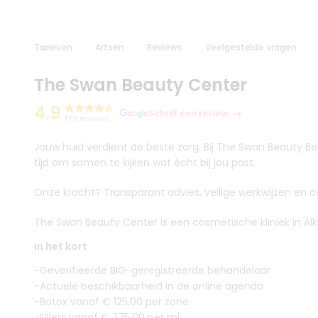
Tarieven
Artsen
Reviews
Veelgestelde vragen
The Swan Beauty Center
4.9
Schrijf een review
179 reviews
Jouw huid verdient de beste zorg. Bij The Swan Beauty 
tijd om samen te kijken wat écht bij jou past.
Onze kracht? Transparant advies, veilige werkwijzen en o
The Swan Beauty Center is een cosmetische kliniek in Alkma
In het kort
-Geverifieerde BIG-geregistreerde behandelaar
-Actuele beschikbaarheid in de online agenda
-Botox vanaf € 125,00 per zone
-Fillers vanaf € 275,00 per ml