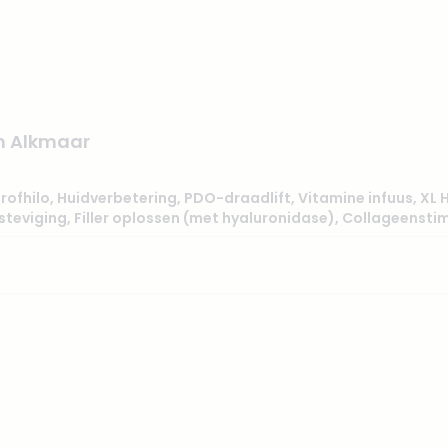
in Alkmaar
rofhilo
,
Huidverbetering
,
PDO-draadlift
,
Vitamine infuus
,
XL 
steviging
,
Filler oplossen (met hyaluronidase)
,
Collageenstim