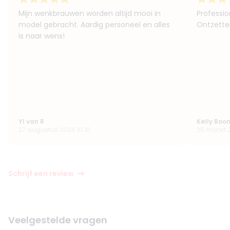
Mijn wenkbrauwen worden altijd mooi in
Professio
model gebracht. Aardig personeel en alles
Ontzette
is naar wens!
Yl van R
Kelly Boo
27 augustus 2024 10:10
25 maart 2
Schrijf een review
Veelgestelde vragen