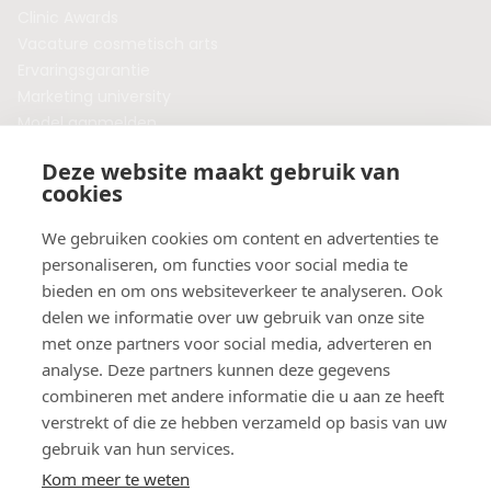
Clinic Awards
Vacature cosmetisch arts
Ervaringsgarantie
Marketing university
Model aanmelden
Plaats een blog
Deze website maakt gebruik van
Algemene voorwaarden
cookies
Privacybeleid
Veelgestelde vragen
We gebruiken cookies om content en advertenties te
personaliseren, om functies voor social media te
Botox behandeling in jouw regio?
bieden en om ons websiteverkeer te analyseren. Ook
Vergelijk klinieken per provincie
delen we informatie over uw gebruik van onze site
Botox Amsterdam
met onze partners voor social media, adverteren en
Botox Rotterdam
analyse. Deze partners kunnen deze gegevens
Botox Utrecht
combineren met andere informatie die u aan ze heeft
Botox Eindhoven
verstrekt of die ze hebben verzameld op basis van uw
Botox Purmerend
gebruik van hun services.
Botox Maastricht
Kom meer te weten