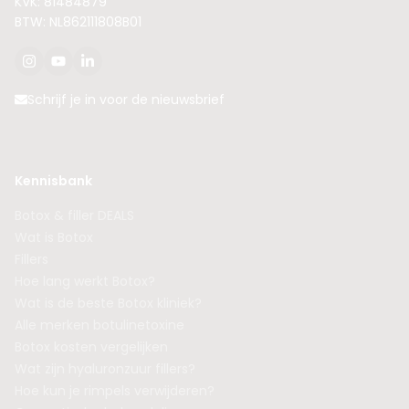
KVK: 81484879
BTW: NL862111808B01
Schrijf je in voor de nieuwsbrief
Kennisbank
Botox & filler DEALS
Wat is Botox
Fillers
Hoe lang werkt Botox?
Wat is de beste Botox kliniek?
Alle merken botulinetoxine
Botox kosten vergelijken
Wat zijn hyaluronzuur fillers?
Hoe kun je rimpels verwijderen?