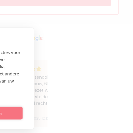
cties voor
 we
ia,
et andere
Door dr. Rosendahl zeer vriendelijk, kundig en eerlijk geho
 van uw
waar ik (vrouw, 61 jaar) voor kwam wilde ze niet uitvoeren
teveel opgezet waren (kwam voor traangoot behandeling)
eerlijk! Zelf stelde ik voor of het mogelijk was een paar st
mijn vooral rechter wang te behandelen? Da...
Toon meer 
n
N N
26 oktober 2025 12:12