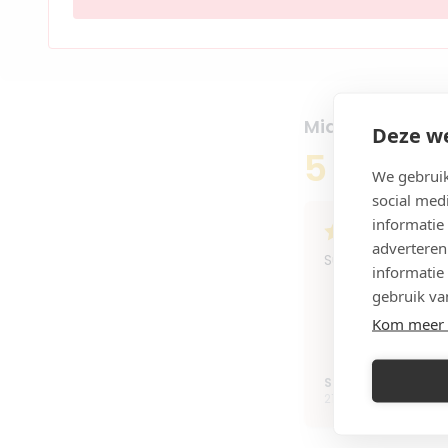
Mia Rosendahl 
Deze we
5
We gebruik
2 reviews
social med
informatie
adverteren
Super goed geholpe
informatie
gebruik va
Kom meer 
Sanne Pielanen
21 november 2024 13