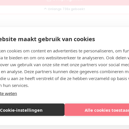
Onlangs 736x geboekt
reviews
bsite maakt gebruik van cookies
en cookies om content en advertenties te personaliseren, om fun
ia te bieden en om ons websiteverkeer te analyseren. Ook delen
 over uw gebruik van onze site met onze partners voor social med
 en analyse. Deze partners kunnen deze gegevens combineren m
n door Dr. Rosendahl en blij met het resultaat van de lip fillers!
 die u aan ze heeft verstrekt of die ze hebben verzameld op basis
n hun services.
te weten
Cookie-instellingen
Alle cookies toestaa
:01