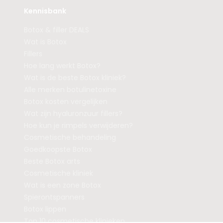
Kennisbank
Botox & filler DEALS
Wat is Botox
Fillers
Hoe lang werkt Botox?
Wat is de beste Botox kliniek?
Alle merken botulinetoxine
Botox kosten vergelijken
Wat zijn hyaluronzuur fillers?
Hoe kun je rimpels verwijderen?
Cosmetische behandeling
Goedkoopste Botox
Beste Botox arts
Cosmetische kliniek
Wat is een zone Botox
Spierontspanners
Botox lippen
Top 10 cosmetische klinieken