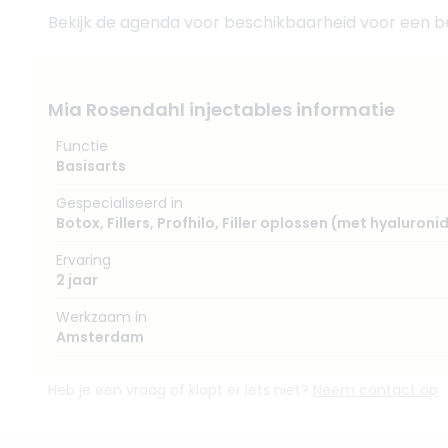
Bekijk de agenda voor beschikbaarheid voor een beh
Mia Rosendahl injectables informatie
Functie
Basisarts
Gespecialiseerd in
Botox
,
Fillers
,
Profhilo
,
Filler oplossen (met hyaluroni
Ervaring
2 jaar
Werkzaam in
Amsterdam
Heb je een vraag of klopt er iets niet?
Neem contact op