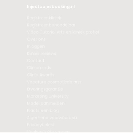
Injectablesbooking.nl
Registreer kliniek
Registreer behandelaar
Video Tutorial Arts en kliniek profiel
Over ons
Inloggen
Kliniek reviews
Contact
Clinicminds
Clinic Awards
Vacature cosmetisch arts
Ervaringsgarantie
Marketing university
Model aanmelden
Plaats een blog
Algemene voorwaarden
Privacybeleid
Veelgestelde vragen