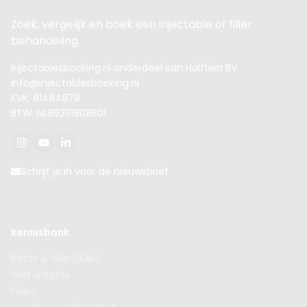
Zoek, vergelijk en boek een injectable of filler
behandeling
Injectablesbooking.nl onderdeel van Halftien BV
info@injectablesbooking.nl
KVK: 81484879
BTW: NL862111808B01
Schrijf je in voor de nieuwsbrief
Kennisbank
Botox & filler DEALS
Wat is Botox
Fillers