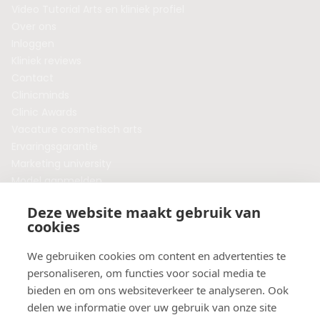
Video Tutorial Arts en kliniek profiel
Over ons
Inloggen
Kliniek reviews
Contact
Clinicminds
Clinic Awards
Vacature cosmetisch arts
Ervaringsgarantie
Marketing university
Model aanmelden
Plaats een blog
Deze website maakt gebruik van
Algemene voorwaarden
cookies
Privacybeleid
Veelgestelde vragen
We gebruiken cookies om content en advertenties te
personaliseren, om functies voor social media te
Botox behandeling in jouw regio?
bieden en om ons websiteverkeer te analyseren. Ook
Vergelijk klinieken per provincie
delen we informatie over uw gebruik van onze site