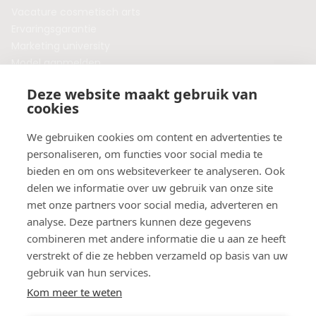
Vacature cosmetisch arts
Ervaringsgarantie
Marketing university
Model aanmelden
Plaats een blog
Deze website maakt gebruik van
Algemene voorwaarden
cookies
Privacybeleid
Veelgestelde vragen
We gebruiken cookies om content en advertenties te
personaliseren, om functies voor social media te
Botox behandeling in jouw regio?
bieden en om ons websiteverkeer te analyseren. Ook
Vergelijk klinieken per provincie
delen we informatie over uw gebruik van onze site
Botox Amsterdam
met onze partners voor social media, adverteren en
Botox Rotterdam
analyse. Deze partners kunnen deze gegevens
Botox Utrecht
combineren met andere informatie die u aan ze heeft
Botox Eindhoven
verstrekt of die ze hebben verzameld op basis van uw
Botox Purmerend
gebruik van hun services.
Botox Maastricht
Kom meer te weten
Botox Breda