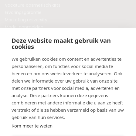
Vacature cosmetisch arts
Ervaringsgarantie
Marketing university
Model aanmelden
Plaats een blog
Deze website maakt gebruik van
Algemene voorwaarden
cookies
Privacybeleid
Veelgestelde vragen
We gebruiken cookies om content en advertenties te
personaliseren, om functies voor social media te
Botox behandeling in jouw regio?
bieden en om ons websiteverkeer te analyseren. Ook
Vergelijk klinieken per provincie
delen we informatie over uw gebruik van onze site
Botox Amsterdam
met onze partners voor social media, adverteren en
Botox Rotterdam
analyse. Deze partners kunnen deze gegevens
Botox Utrecht
combineren met andere informatie die u aan ze heeft
Botox Eindhoven
verstrekt of die ze hebben verzameld op basis van uw
Botox Purmerend
gebruik van hun services.
Botox Maastricht
Kom meer te weten
Botox Breda