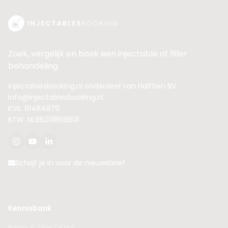
Zoek, vergelijk en boek een injectable of filler
behandeling
Injectablesbooking.nl onderdeel van Halftien BV
info@injectablesbooking.nl
KVK: 81484879
BTW: NL862111808B01
Schrijf je in voor de nieuwsbrief
Kennisbank
Botox & filler DEALS