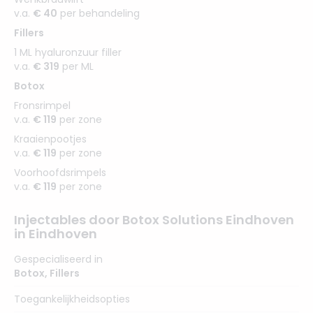
v.a.
€ 40
per behandeling
Fillers
1 ML hyaluronzuur filler
v.a.
€ 319
per ML
Botox
Fronsrimpel
v.a.
€ 119
per zone
Kraaienpootjes
v.a.
€ 119
per zone
Voorhoofdsrimpels
v.a.
€ 119
per zone
Injectables door Botox Solutions Eindhoven
in Eindhoven
Gespecialiseerd in
Botox
,
Fillers
Toegankelijkheidsopties