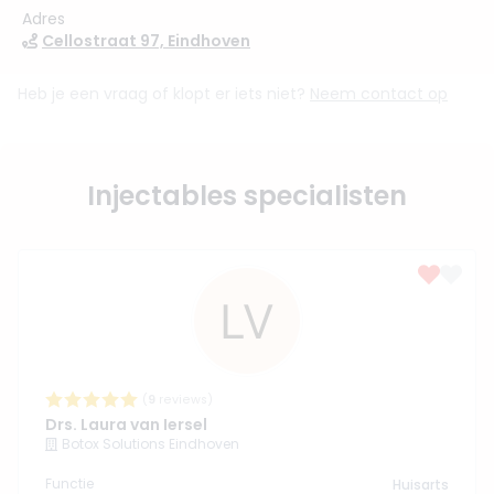
Adres
Cellostraat 97, Eindhoven
Heb je een vraag of klopt er iets niet?
Neem contact op
Injectables specialisten
(
9
reviews)
Drs. Laura van Iersel
Botox Solutions Eindhoven
Functie
Huisarts