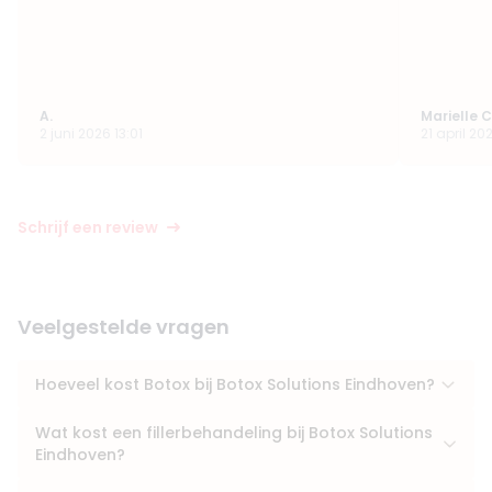
A.
Marielle 
2 juni 2026 13:01
21 april 20
Schrijf een review
Veelgestelde vragen
Hoeveel kost Botox bij Botox Solutions Eindhoven?
Wat kost een fillerbehandeling bij Botox Solutions
Eindhoven?