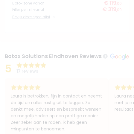
€ 119
Botox zone vanaf
,00
€ 319
Filler per ml vanaf
,00
Bekijk deze specialist
Botox Solutions Eindhoven Reviews
5
17 reviews
Laura is betrokken, fijn in contact en neemt
Laura nee
de tijd om alles rustig uit te leggen. Ze
met je m
denkt mee, adviseert en bespreekt wensen
resultaat
en mogelijkheden op een prettige manier.
Zeer zeker aan te raden, ik heb geen
minpunten te benoemen.