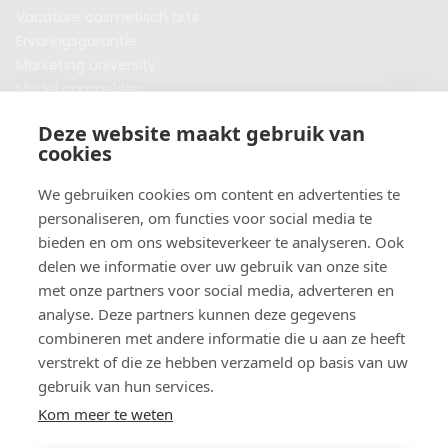
Vacature cosmetisch arts
Ervaringsgarantie
Marketing university
Model aanmelden
Plaats een blog
Deze website maakt gebruik van
Algemene voorwaarden
cookies
Privacybeleid
Veelgestelde vragen
We gebruiken cookies om content en advertenties te
personaliseren, om functies voor social media te
Botox behandeling in jouw regio?
bieden en om ons websiteverkeer te analyseren. Ook
Vergelijk klinieken per provincie
delen we informatie over uw gebruik van onze site
Botox Amsterdam
met onze partners voor social media, adverteren en
Botox Rotterdam
analyse. Deze partners kunnen deze gegevens
Botox Utrecht
combineren met andere informatie die u aan ze heeft
Botox Eindhoven
verstrekt of die ze hebben verzameld op basis van uw
Botox Purmerend
gebruik van hun services.
Botox Maastricht
Kom meer te weten
Botox Breda