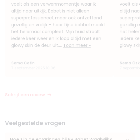
voelt als een verwenmomentje waar ik
voelt al
altijd naar uitkijk. Babet is niet alleen
altijd naa
superprofessioneel, maar ook ontzettend
superpro
gezellig en vrolijk – haar fijne babbel maakt
gezellig 
het helemaal compleet. Mijn huid straalt
het helem
iedere keer weer en ik loop altijd met een
iedere ke
glowy skin de deur uit....
Toon meer »
glowy skin
Sema Cetin
Sema Özk
7 september 2025 18:06
7 septembe
Schrijf een review
Veelgestelde vragen
Hoe zijn de ervaringen bij By Babet Waalwijk?