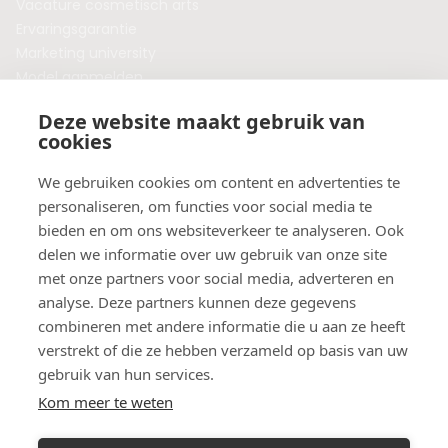
Vacature cosmetisch arts
Ervaringsgarantie
Marketing university
Model aanmelden
Plaats een blog
Deze website maakt gebruik van
Algemene voorwaarden
cookies
Privacybeleid
Veelgestelde vragen
We gebruiken cookies om content en advertenties te
personaliseren, om functies voor social media te
Botox behandeling in jouw regio?
bieden en om ons websiteverkeer te analyseren. Ook
Vergelijk klinieken per provincie
delen we informatie over uw gebruik van onze site
Botox Amsterdam
met onze partners voor social media, adverteren en
Botox Rotterdam
analyse. Deze partners kunnen deze gegevens
Botox Utrecht
combineren met andere informatie die u aan ze heeft
Botox Eindhoven
verstrekt of die ze hebben verzameld op basis van uw
Botox Purmerend
gebruik van hun services.
Botox Maastricht
Kom meer te weten
Botox Breda
Botox Nijmegen