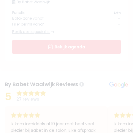
By Babet Waalwijk
Functie
Arts
-
Botox zone vanaf
-
Filler per ml vanaf
Bekijk deze specialist
Bekijk agenda
By Babet Waalwijk Reviews
5
27 reviews
Ik kom inmiddels al 10 jaar met heel veel
Ik kom in
plezier bij Babet in de salon. Elke afspraak
plezier bi