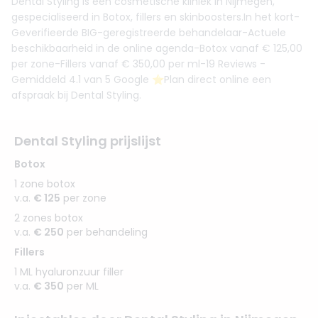
Dental Styling is een cosmetische kliniek in Nijmegen,
gespecialiseerd in Botox, fillers en skinboosters.In het kort-
Geverifieerde BIG-geregistreerde behandelaar-Actuele
beschikbaarheid in de online agenda-Botox vanaf € 125,00
per zone-Fillers vanaf € 350,00 per ml-19 Reviews -
Gemiddeld 4.1 van 5 Google ⭐️Plan direct online een
afspraak bij Dental Styling.
Dental Styling prijslijst
Botox
1 zone botox
v.a.
€ 125
per zone
2 zones botox
v.a.
€ 250
per behandeling
Fillers
1 ML hyaluronzuur filler
v.a.
€ 350
per ML