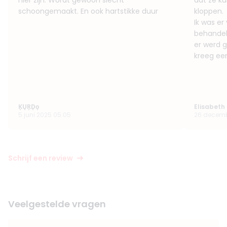
hier zijn. Wordt gewoon slecht
dat ze ku
schoongemaakt. En ook hartstikke duur
kloppen.
Ik was er
behandeli
er werd 
kreeg ee
K͙U͙R͙D͙o͙
Elisabeth 
5 juni 2025 05:05
26 decemb
Schrijf een review
Veelgestelde vragen