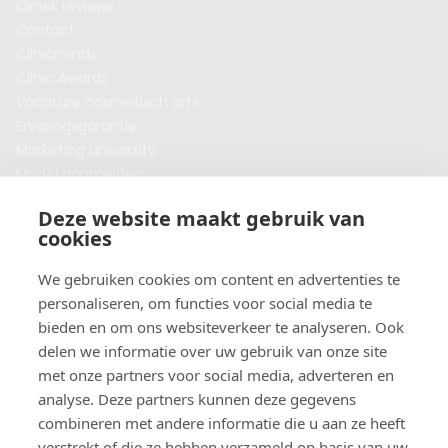
Kliniek reviews
Contact
Clinicminds
Clinic Awards
Vacature cosmetisch arts
Ervaringsgarantie
Marketing university
Model aanmelden
Plaats een blog
Deze website maakt gebruik van
Algemene voorwaarden
cookies
Privacybeleid
Veelgestelde vragen
We gebruiken cookies om content en advertenties te
personaliseren, om functies voor social media te
Botox behandeling in jouw regio?
bieden en om ons websiteverkeer te analyseren. Ook
Vergelijk klinieken per provincie
delen we informatie over uw gebruik van onze site
Botox Amsterdam
met onze partners voor social media, adverteren en
Botox Rotterdam
analyse. Deze partners kunnen deze gegevens
Botox Utrecht
combineren met andere informatie die u aan ze heeft
Botox Eindhoven
verstrekt of die ze hebben verzameld op basis van uw