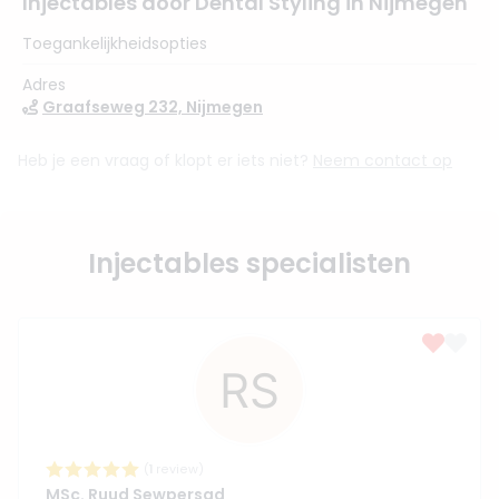
Injectables door Dental Styling in Nijmegen
Toegankelijkheidsopties
Adres
Graafseweg 232, Nijmegen
Heb je een vraag of klopt er iets niet?
Neem contact op
Injectables specialisten
(
1
review)
MSc. Ruud Sewpersad