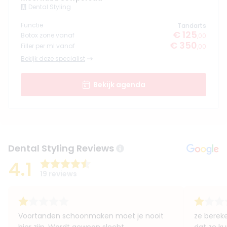
Dental Styling
Functie
Tandarts
€ 125
Botox zone vanaf
,00
€ 350
Filler per ml vanaf
,00
Bekijk deze specialist
Bekijk agenda
Dental Styling Reviews
4.1
19 reviews
Voortanden schoonmaken moet je nooit
ze berek