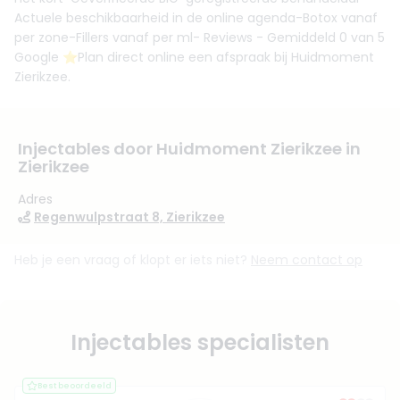
Actuele beschikbaarheid in de online agenda-Botox vanaf
per zone-Fillers vanaf per ml- Reviews - Gemiddeld 0 van 5
Google ⭐️Plan direct online een afspraak bij Huidmoment
Zierikzee.
Injectables door Huidmoment Zierikzee in
Zierikzee
Adres
Regenwulpstraat 8, Zierikzee
Heb je een vraag of klopt er iets niet?
Neem contact op
Injectables specialisten
Best beoordeeld