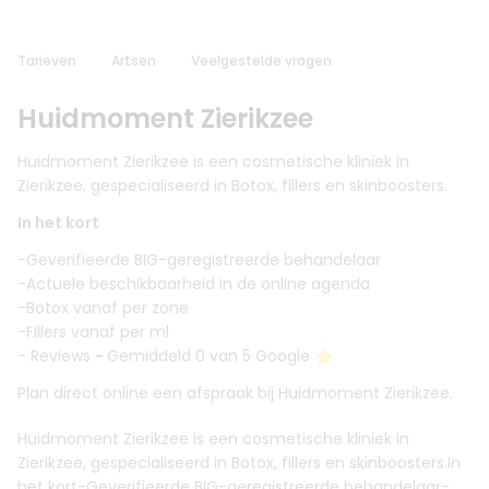
Tarieven
Artsen
Veelgestelde vragen
Huidmoment Zierikzee
Huidmoment Zierikzee is een cosmetische kliniek in
Zierikzee, gespecialiseerd in Botox, fillers en skinboosters.
In het kort
-Geverifieerde BIG-geregistreerde behandelaar
-Actuele beschikbaarheid in de online agenda
-Botox vanaf per zone
-Fillers vanaf per ml
- Reviews
-
Gemiddeld 0 van 5 Google ⭐️
Plan direct online een afspraak bij Huidmoment Zierikzee.
Huidmoment Zierikzee is een cosmetische kliniek in
Zierikzee, gespecialiseerd in Botox, fillers en skinboosters.In
het kort-Geverifieerde BIG-geregistreerde behandelaar-