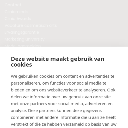
Contact
Clinicminds
Clinic Awards
Vacature cosmetisch arts
Ervaringsgarantie
Marketing university
Model aanmelden
Plaats een blog
Deze website maakt gebruik van
Algemene voorwaarden
cookies
Privacybeleid
Veelgestelde vragen
We gebruiken cookies om content en advertenties te
personaliseren, om functies voor social media te
Botox behandeling in jouw regio?
bieden en om ons websiteverkeer te analyseren. Ook
Vergelijk klinieken per provincie
delen we informatie over uw gebruik van onze site
Botox Amsterdam
met onze partners voor social media, adverteren en
Botox Rotterdam
analyse. Deze partners kunnen deze gegevens
Botox Utrecht
combineren met andere informatie die u aan ze heeft
Botox Eindhoven
verstrekt of die ze hebben verzameld op basis van uw