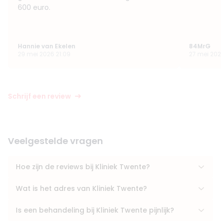
600 euro.
Hannie van Ekelen
84MrG
29 mei 2026 21:09
27 mei 202
Schrijf een review
Veelgestelde vragen
Hoe zijn de reviews bij Kliniek Twente?
Wat is het adres van Kliniek Twente?
Is een behandeling bij Kliniek Twente pijnlijk?