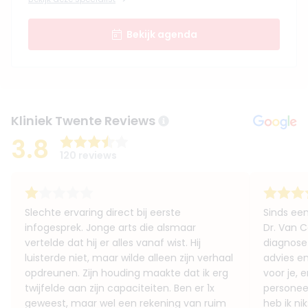
Bekijk agenda
Kliniek Twente Reviews
3.8
120 reviews
Slechte ervaring direct bij eerste
Sinds een
infogesprek. Jonge arts die alsmaar
Dr. Van 
vertelde dat hij er alles vanaf wist. Hij
diagnose
luisterde niet, maar wilde alleen zijn verhaal
advies en
opdreunen. Zijn houding maakte dat ik erg
voor je, e
twijfelde aan zijn capaciteiten. Ben er 1x
personeel
geweest, maar wel een rekening van ruim
heb ik ni