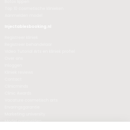
Botox lippen
Top 10 cosmetische klinieken
Aanmelden model
Injectablesbooking.nl
Registreer kliniek
Registreer behandelaar
Video Tutorial Arts en kliniek profiel
Over ons
Inloggen
Kliniek reviews
Contact
Clinicminds
Clinic Awards
Vacature cosmetisch arts
Ervaringsgarantie
Marketing university
Model aanmelden
Plaats een blog