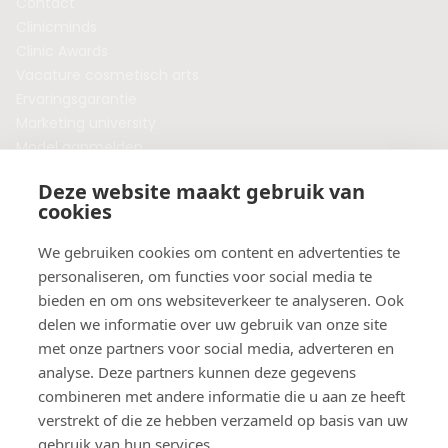
Contact
Clinicminds
Clinic Awards
Vacature cosmetisch arts
Ervaringsgarantie
Marketing university
Model aanmelden
Plaats een blog
Deze website maakt gebruik van
Algemene voorwaarden
cookies
Privacybeleid
Veelgestelde vragen
We gebruiken cookies om content en advertenties te
personaliseren, om functies voor social media te
Botox behandeling in jouw regio?
bieden en om ons websiteverkeer te analyseren. Ook
Vergelijk klinieken per provincie
delen we informatie over uw gebruik van onze site
Botox Amsterdam
met onze partners voor social media, adverteren en
Botox Rotterdam
analyse. Deze partners kunnen deze gegevens
Botox Utrecht
combineren met andere informatie die u aan ze heeft
Botox Eindhoven
verstrekt of die ze hebben verzameld op basis van uw
Botox Purmerend
gebruik van hun services.