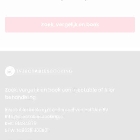
Zoek, vergelijk en boek
Zoek, vergelijk en boek een injectable of filler
behandeling
Injectablesbooking.nl onderdeel van Halftien BV
info@injectablesbooking.nl
KVK: 81484879
BTW: NL862111808B01