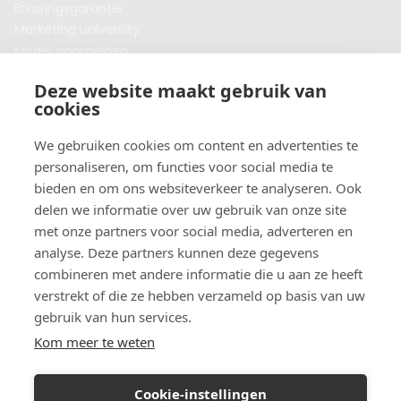
Ervaringsgarantie
Marketing university
Model aanmelden
Plaats een blog
Deze website maakt gebruik van
Algemene voorwaarden
cookies
Privacybeleid
Veelgestelde vragen
We gebruiken cookies om content en advertenties te
personaliseren, om functies voor social media te
Botox behandeling in jouw regio?
bieden en om ons websiteverkeer te analyseren. Ook
Vergelijk klinieken per provincie
delen we informatie over uw gebruik van onze site
Botox Amsterdam
met onze partners voor social media, adverteren en
Botox Rotterdam
analyse. Deze partners kunnen deze gegevens
Botox Utrecht
combineren met andere informatie die u aan ze heeft
Botox Eindhoven
verstrekt of die ze hebben verzameld op basis van uw
Botox Purmerend
gebruik van hun services.
Botox Maastricht
Kom meer te weten
Botox Breda
Botox Nijmegen
Cookie-instellingen
Botox Zaandam