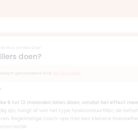
ak Maq Je Fillers Doen
llers doen?
s medisch gecontroleerd door:
Drs. Onur Kenc
?
lke 6 tot 12 maanden laten doen, omdat het effect mee
dig zijn, hangt af van het type hyaluronzuurfiller, de beha
ctoren. Regelmatige touch-ups met een kleinere hoeveelhe
ercorrectie.