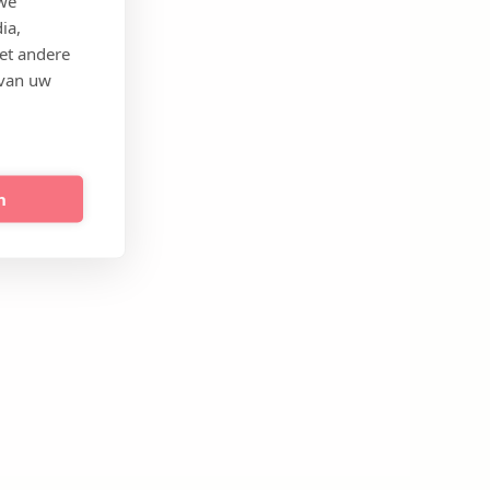
 we
ia,
et andere
 van uw
n