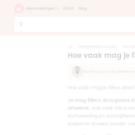
Behandelingen
DEALS
Blog
Home
Veelgestelde Vragen
Hoe Va
Hoe vaak mag je fi
De inhoud van dit artikel i
Hoe vaak mag je fillers doen
Je mag fillers doorgaans e
afneemt.
Hoe vaak fillers no
stofwisseling en leefstijlfa
stabiel te houden zonder ov