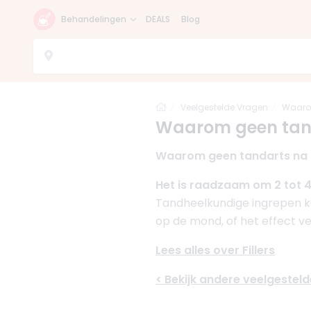
Behandelingen
DEALS
Blog
Home
Veelgestelde Vragen
Waarom
Waarom geen tanda
Waarom geen tandarts na f
Het is raadzaam om 2 tot 
Tandheelkundige ingrepen ku
op de mond, of het effect ve
Lees alles over Fillers
< Bekijk andere veelgestel