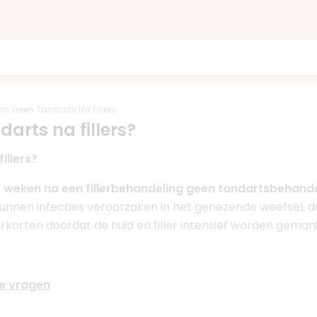
 Geen Tandarts Na Fillers
rts na fillers?
illers?
4 weken na een fillerbehandeling geen tandartsbehand
nnen infecties veroorzaken in het genezende weefsel, de 
rkorten doordat de huid en filler intensief worden geman
de vragen