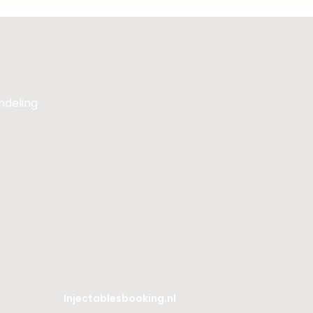
andeling
Injectablesbooking.nl