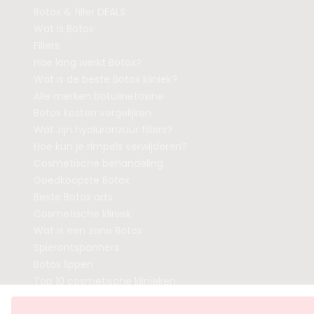
Botox & filler DEALS
Wat is Botox
Fillers
Hoe lang werkt Botox?
Wat is de beste Botox kliniek?
Alle merken botulinetoxine
Botox kosten vergelijken
Wat zijn hyaluronzuur fillers?
Hoe kun je rimpels verwijderen?
Cosmetische behandeling
Goedkoopste Botox
Beste Botox arts
Cosmetische kliniek
Wat is een zone Botox
Spierontspanners
Botox lippen
Top 10 cosmetische klinieken
Aanmelden model