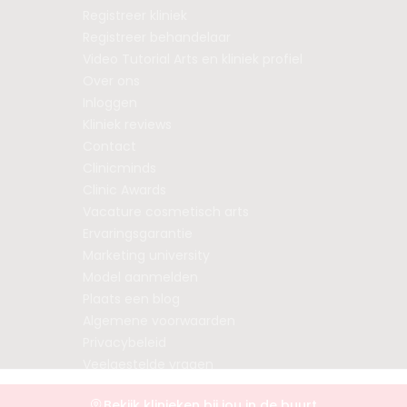
Registreer kliniek
Registreer behandelaar
Video Tutorial Arts en kliniek profiel
Over ons
Inloggen
Kliniek reviews
Contact
Clinicminds
Clinic Awards
Vacature cosmetisch arts
Ervaringsgarantie
Marketing university
Model aanmelden
Plaats een blog
Algemene voorwaarden
Privacybeleid
Veelgestelde vragen
Bekijk klinieken bij jou in de buurt