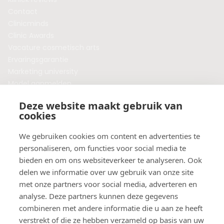
Contact
Clinicminds
Clinic Awards
Vacature cosmetisch arts
Ervaringsgarantie
Marketing university
Model aanmelden
Plaats een blog
Deze website maakt gebruik van
Algemene voorwaarden
cookies
Privacybeleid
Veelgestelde vragen
We gebruiken cookies om content en advertenties te
personaliseren, om functies voor social media te
Botox behandeling in jouw regio?
bieden en om ons websiteverkeer te analyseren. Ook
Vergelijk klinieken per provincie
delen we informatie over uw gebruik van onze site
Botox Amsterdam
met onze partners voor social media, adverteren en
Botox Rotterdam
analyse. Deze partners kunnen deze gegevens
Botox Utrecht
combineren met andere informatie die u aan ze heeft
Botox Eindhoven
verstrekt of die ze hebben verzameld op basis van uw