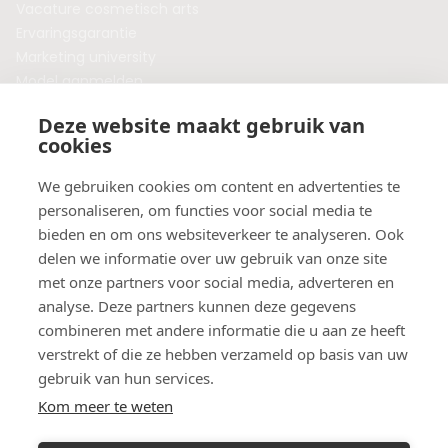
Vacature cosmetisch arts
Ervaringsgarantie
Marketing university
Model aanmelden
Plaats een blog
Deze website maakt gebruik van
Algemene voorwaarden
cookies
Privacybeleid
Veelgestelde vragen
We gebruiken cookies om content en advertenties te
personaliseren, om functies voor social media te
Botox behandeling in jouw regio?
bieden en om ons websiteverkeer te analyseren. Ook
Vergelijk klinieken per provincie
delen we informatie over uw gebruik van onze site
Botox Amsterdam
met onze partners voor social media, adverteren en
Botox Rotterdam
analyse. Deze partners kunnen deze gegevens
Botox Utrecht
combineren met andere informatie die u aan ze heeft
Botox Eindhoven
verstrekt of die ze hebben verzameld op basis van uw
Botox Purmerend
gebruik van hun services.
Botox Maastricht
Kom meer te weten
Botox Breda
Botox Nijmegen