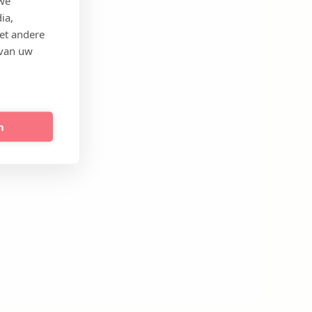
 we
ia,
et andere
 van uw
n