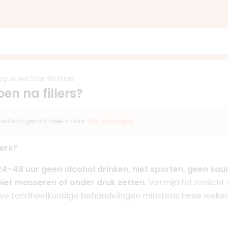
g Je Niet Doen Na Fillers
en na fillers?
s medisch gecontroleerd door:
Drs. Onur Kenc
lers?
e 24–48 uur geen alcohol drinken, niet sporten, geen s
iet masseren of onder druk zetten.
Vermijd fel zonlich
ieve tandheelkundige behandelingen minstens twee weken u