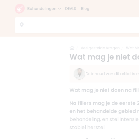
Behandelingen
DEALS
Blog
Home
Veelgestelde Vragen
Wat Ma
Wat mag je niet do
De inhoud van dit artikel i
Wat mag je niet doen na fil
Na fillers mag je de eerst
en het behandelde gebied n
behandeling, en stel intens
stabiel herstel.