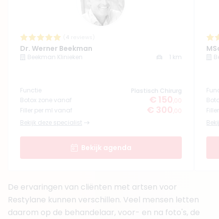
+ 2 meer
Boek consult
(
4
reviews)
Bekijk artsprofiel
Dr. Werner Beekman
MSc
Beekman Klinieken
1 km
B
(
4
reviews)
5. Dr. Werner Beekman
BIG-nummer
:
29019852801
Functie
Func
Plastisch Chirurg
€ 150
Functie
Plastisch Chirurg
Botox zone vanaf
Bot
,00
€ 300
Filler per ml vanaf
Fill
,00
Klinieken
Bekijk deze specialist
Beekman Klinieken
Beki
Boek consult
Bekijk agenda
Bekijk artsprofiel
De ervaringen van cliënten met artsen voor
Restylane kunnen verschillen. Veel mensen letten
daarom op de behandelaar, voor- en na foto's, de