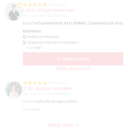
(
12
reviews)
1. Drs. Vivian Beekman
BIG-nummer
:
19920141101
Functie
Cosmetisch Arts KNMG, Cosmetisch arts
Klinieken
Beekman Klinieken
Waterland Kliniek Amsterdam
+ 3 meer
Boek consult
Bekijk artsprofiel
(
21
reviews)
2. Dr. Marjan Sandker
BIG-nummer
:
59914928001
Functie
Medisch specialist
Klinieken
Marjan Aesthetics
Fairday Clinics Hilversum
Bekijk alles