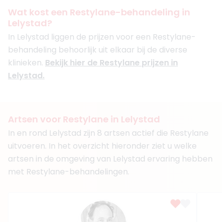
Boek consult
Wat kost een Restylane-behandeling in
Lelystad?
Bekijk artsprofiel
In Lelystad liggen de prijzen voor een Restylane-
behandeling behoorlijk uit elkaar bij de diverse
(
6
reviews)
3. Drs. Tuğba Yalçın
klinieken.
Bekijk hier de Restylane prijzen in
BIG-nummer
:
49920217201
Lelystad.
Functie
Cosmetisch Arts KNMG
Aantal jaar ervaring
11 jaar
Klinieken
Dokter Tuğba kliniek
Artsen voor Restylane in Lelystad
Bekijk artsprofiel
In en rond Lelystad zijn 8 artsen actief die Restylane
uitvoeren. In het overzicht hieronder ziet u welke
(
3
reviews)
artsen in de omgeving van Lelystad ervaring hebben
4. Drs. Mandy Rademaker
met Restylane-behandelingen.
BIG-nummer
:
19917970901
Functie
Cosmetisch Arts KNMG
Klinieken
Dokter Tuğba kliniek
Bey by Bergman Clinics Utrecht