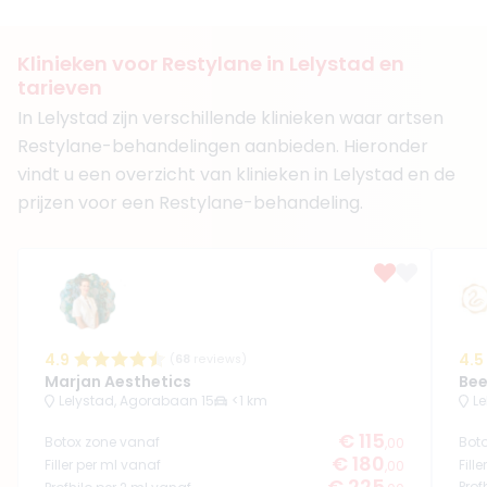
Klinieken voor Restylane in Lelystad en
tarieven
In Lelystad zijn verschillende klinieken waar artsen
Restylane-behandelingen aanbieden. Hieronder
vindt u een overzicht van klinieken in Lelystad en de
prijzen voor een Restylane-behandeling.
4.9
4.5
(
68
reviews)
Marjan Aesthetics
Bee
Lelystad, Agorabaan 15
<1 km
Le
€ 115
Botox zone vanaf
Bot
,00
€ 180
Filler per ml vanaf
Fill
,00
€ 225
Prof