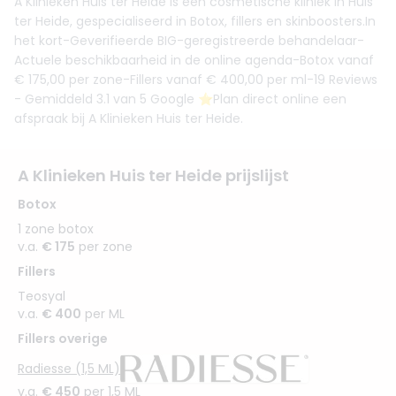
A Klinieken Huis ter Heide is een cosmetische kliniek in Huis
ter Heide, gespecialiseerd in Botox, fillers en skinboosters.In
het kort-Geverifieerde BIG-geregistreerde behandelaar-
Actuele beschikbaarheid in de online agenda-Botox vanaf
€ 175,00 per zone-Fillers vanaf € 400,00 per ml-19 Reviews
- Gemiddeld 3.1 van 5 Google ⭐️Plan direct online een
afspraak bij A Klinieken Huis ter Heide.
A Klinieken Huis ter Heide prijslijst
Botox
1 zone botox
v.a.
€ 175
per zone
Fillers
Teosyal
v.a.
€ 400
per ML
Fillers overige
Radiesse (1,5 ML)
v.a.
€ 450
per 1,5 ML