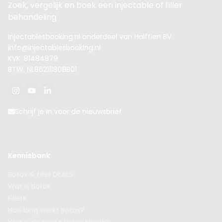
Zoek, vergelijk en boek een injectable of filler
behandeling
Injectablesbooking.nl onderdeel van Halftien BV
info@injectablesbooking.nl
KVK: 81484879
BTW: NL862111808B01
Schrijf je in voor de nieuwsbrief
Kennisbank
Botox & filler DEALS
Wat is Botox
Fillers
Hoe lang werkt Botox?