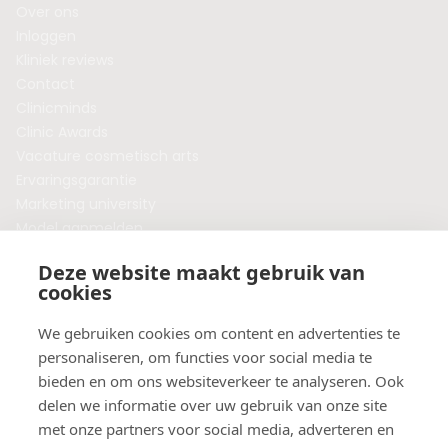
Over ons
Inloggen
Kliniek reviews
Contact
Clinicminds
Clinic Awards
Vacature cosmetisch arts
Ervaringsgarantie
Marketing university
Model aanmelden
Plaats een blog
Deze website maakt gebruik van
Algemene voorwaarden
cookies
Privacybeleid
Veelgestelde vragen
We gebruiken cookies om content en advertenties te
personaliseren, om functies voor social media te
Botox behandeling in jouw regio?
bieden en om ons websiteverkeer te analyseren. Ook
Vergelijk klinieken per provincie
delen we informatie over uw gebruik van onze site
Botox Amsterdam
met onze partners voor social media, adverteren en