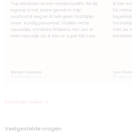
Top resultaat na een wenkbrauwlift. Na de
Ik ben ec
ingreep is het zware gevoel in mijn
De mensen
voorhoofd weg en ik heb geen hoofdpijn
begeleidi
meer. Kundig personeel. Strakke nette
hersteltij
nauwelijks zichtbare littekens. Het ziet er
met de re
heel natuurlijk uit. Ik ben er super blij mee.
Hartstikk
Margot Huuskes
Lynn Klui
13 mei 2026 16:04
29 oktober
Schrijf een review
Veelgestelde vragen