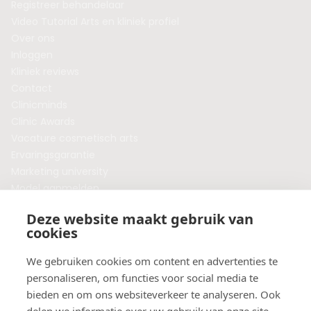
Registreer behandelaar
Video Tutorial Arts en kliniek profiel
Over ons
Inloggen
Kliniek reviews
Contact
Clinicminds
Clinic Awards
Vacature cosmetisch arts
Ervaringsgarantie
Marketing university
Model aanmelden
Plaats een blog
Deze website maakt gebruik van
Algemene voorwaarden
cookies
Privacybeleid
Veelgestelde vragen
We gebruiken cookies om content en advertenties te
personaliseren, om functies voor social media te
Botox behandeling in jouw regio?
bieden en om ons websiteverkeer te analyseren. Ook
Vergelijk klinieken per provincie