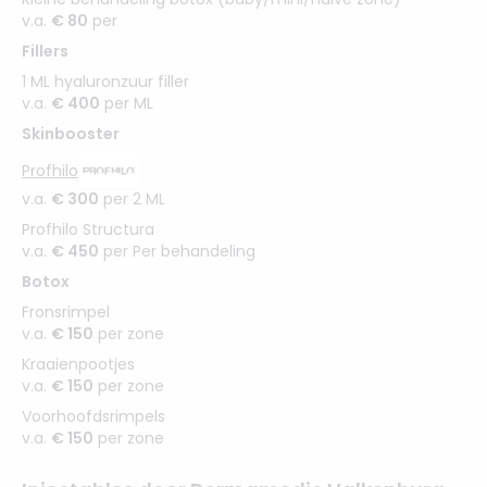
v.a.
€ 80
per
Fillers
1 ML hyaluronzuur filler
v.a.
€ 400
per ML
Skinbooster
Profhilo
v.a.
€ 300
per 2 ML
Profhilo Structura
v.a.
€ 450
per Per behandeling
Botox
Fronsrimpel
v.a.
€ 150
per zone
Kraaienpootjes
v.a.
€ 150
per zone
Voorhoofdsrimpels
v.a.
€ 150
per zone