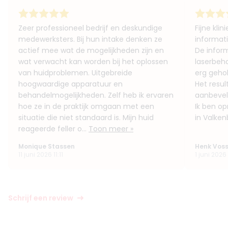
Zeer professioneel bedrijf en deskundige
Fijne kli
medewerksters. Bij hun intake denken ze
informati
actief mee wat de mogelijkheden zijn en
De inform
wat verwacht kan worden bij het oplossen
laserbeha
van huidproblemen. Uitgebreide
erg geho
hoogwaardige apparatuur en
Het result
behandelmogelijkheden. Zelf heb ik ervaren
aanbevel
hoe ze in de praktijk omgaan met een
Ik ben op
situatie die niet standaard is. Mijn huid
in Valke
reageerde feller o...
Toon meer »
Monique Stassen
Henk Vos
11 juni 2026 11:11
1 juni 2026
Schrijf een review