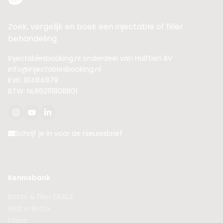
Zoek, vergelijk en boek een injectable of filler
behandeling
Injectablesbooking.nl onderdeel van Halftien BV
info@injectablesbooking.nl
KVK: 81484879
BTW: NL862111808B01
Schrijf je in voor de nieuwsbrief
Kennisbank
Botox & filler DEALS
Wat is Botox
Fillers