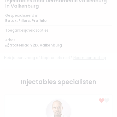
Injectables door Dermamedic Valkenburg
in Valkenburg
Gespecialiseerd in
Botox
,
Fillers
,
Profhilo
Toegankelijkheidsopties
Adres
Statenlaan 2D, Valkenburg
Heb je een vraag of klopt er iets niet?
Neem contact op
Injectables specialisten