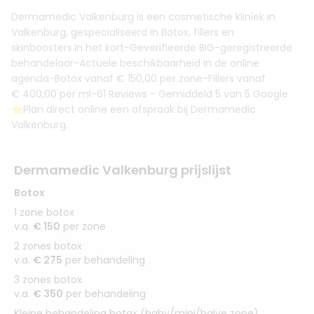
Dermamedic Valkenburg is een cosmetische kliniek in
Valkenburg, gespecialiseerd in Botox, fillers en
skinboosters.In het kort-Geverifieerde BIG-geregistreerde
behandelaar-Actuele beschikbaarheid in de online
agenda-Botox vanaf € 150,00 per zone-Fillers vanaf
€ 400,00 per ml-61 Reviews - Gemiddeld 5 van 5 Google
⭐️Plan direct online een afspraak bij Dermamedic
Valkenburg.
Dermamedic Valkenburg prijslijst
Botox
1 zone botox
v.a.
€ 150
per zone
2 zones botox
v.a.
€ 275
per behandeling
3 zones botox
v.a.
€ 350
per behandeling
Kleine behandeling botox (baby/mini/halve zone)