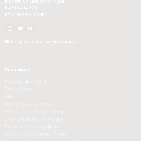
info@injectablesbooking.nl
KVK: 81484879
BTW: NL862111808B01
Schrijf je in voor de nieuwsbrief
Kennisbank
Botox & filler DEALS
Wat is Botox
Fillers
Hoe lang werkt Botox?
Wat is de beste Botox kliniek?
Alle merken botulinetoxine
Botox kosten vergelijken
Wat zijn hyaluronzuur fillers?