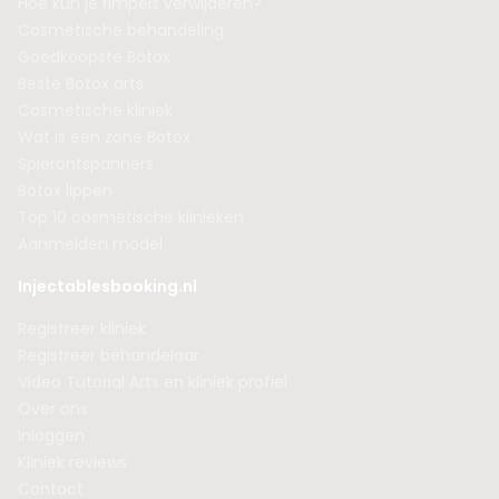
Hoe kun je rimpels verwijderen?
Cosmetische behandeling
Goedkoopste Botox
Beste Botox arts
Cosmetische kliniek
Wat is een zone Botox
Spierontspanners
Botox lippen
Top 10 cosmetische klinieken
Aanmelden model
Injectablesbooking.nl
Registreer kliniek
Registreer behandelaar
Video Tutorial Arts en kliniek profiel
Over ons
Inloggen
Kliniek reviews
Contact