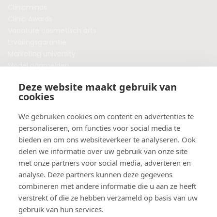
Clinicminds
Clinic Awards
Vacature cosmetisch arts
Ervaringsgarantie
Marketing university
Model aanmelden
Plaats een blog
Deze website maakt gebruik van
Algemene voorwaarden
cookies
Privacybeleid
Veelgestelde vragen
We gebruiken cookies om content en advertenties te
personaliseren, om functies voor social media te
Botox behandeling in jouw regio?
bieden en om ons websiteverkeer te analyseren. Ook
Vergelijk klinieken per provincie
delen we informatie over uw gebruik van onze site
Botox Amsterdam
met onze partners voor social media, adverteren en
Botox Rotterdam
analyse. Deze partners kunnen deze gegevens
Botox Utrecht
combineren met andere informatie die u aan ze heeft
Botox Eindhoven
verstrekt of die ze hebben verzameld op basis van uw
Botox Purmerend
gebruik van hun services.