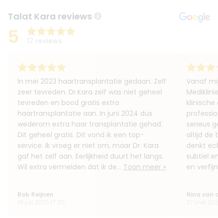
Talat Kara reviews
5
17 reviews
In mei 2023 haartransplantatie gedaan. Zelf
Vanaf mij
zeer tevreden. Dr.Kara zelf was niet geheel
Mediklin
tevreden en bood gratis extra
klinische
haartransplantatie aan. In juni 2024 dus
professio
wederom extra haar transplantatie gehad.
serieus 
Dit geheel gratis. Dit vond ik een top-
altijd de 
service. Ik vroeg er niet om, maar Dr. Kara
denkt ech
gaf het zelf aan. Eerlijkheid duurt het langs.
subtiel en
Wil extra vermelden dat ik de...
Toon meer »
en verfijn
Rob Reijnen
Nina van 
19 juli 2025 17:05
27 mei 202