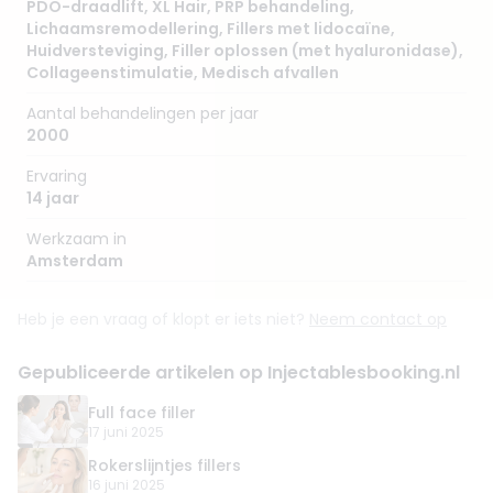
PDO-draadlift
,
XL Hair
,
PRP behandeling
,
Lichaamsremodellering
,
Fillers met lidocaïne
,
Huidversteviging
,
Filler oplossen (met hyaluronidase)
,
Collageenstimulatie
,
Medisch afvallen
Aantal behandelingen per jaar
2000
Ervaring
14 jaar
Werkzaam in
Amsterdam
Heb je een vraag of klopt er iets niet?
Neem contact op
Gepubliceerde artikelen op Injectablesbooking.nl
Full face filler
17 juni 2025
Rokerslijntjes fillers
16 juni 2025