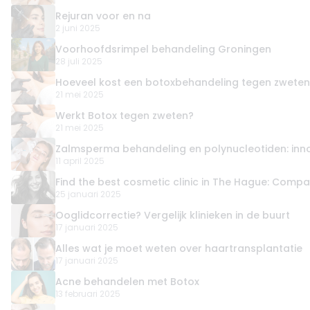
Rejuran voor en na
2 juni 2025
Voorhoofdsrimpel behandeling Groningen
28 juli 2025
Hoeveel kost een botoxbehandeling tegen zweten
21 mei 2025
Werkt Botox tegen zweten?
21 mei 2025
Zalmsperma behandeling en polynucleotiden: innov
11 april 2025
Find the best cosmetic clinic in The Hague: Compa
25 januari 2025
Ooglidcorrectie? Vergelijk klinieken in de buurt
17 januari 2025
Alles wat je moet weten over haartransplantatie
17 januari 2025
Acne behandelen met Botox
13 februari 2025