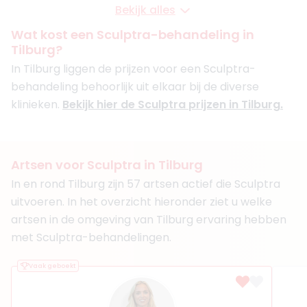
Huid Expertise Centrum Tilburg
Bekijk alles
Cosmetic Heroes Breda
+ 3 meer
Wat kost een Sculptra-behandeling in
Tilburg?
Boek consult
In Tilburg liggen de prijzen voor een Sculptra-
Bekijk artsprofiel
behandeling behoorlijk uit elkaar bij de diverse
klinieken.
Bekijk hier de Sculptra prijzen in Tilburg.
(
10
reviews)
3. Drs. Chiara Jans
BIG-nummer
:
39931995901
RIZIV-nummer
:
1-01406-54
Artsen voor Sculptra in Tilburg
Functie
Huisarts
Aantal jaar ervaring
4 jaar
In en rond Tilburg zijn 57 artsen actief die Sculptra
Klinieken
uitvoeren. In het overzicht hieronder ziet u welke
De Huidkliniek Tilburg
artsen in de omgeving van Tilburg ervaring hebben
De Huidkliniek Breda
met Sculptra-behandelingen.
+ 2 meer
Boek consult
Vaak geboekt
Bekijk artsprofiel