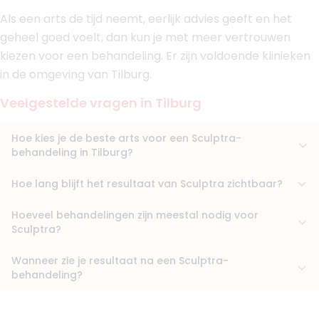
Boek consult
Als een arts de tijd neemt, eerlijk advies geeft en het
Bekijk artsprofiel
geheel goed voelt, dan kun je met meer vertrouwen
kiezen voor een behandeling. Er zijn voldoende klinieken
(
40
reviews)
in de omgeving van Tilburg.
9. Dr. Saya Abdullah
BIG-nummer
:
39922590101
Veelgestelde vragen in Tilburg
Functie
Basisarts, Arts
Aantal jaar ervaring
8 jaar
Hoe kies je de beste arts voor een Sculptra-
Klinieken
behandeling in Tilburg?
Liquid Beauty Tilburg
Skinfinity Eindhoven
Hoe lang blijft het resultaat van Sculptra zichtbaar?
+ 4 meer
Hoeveel behandelingen zijn meestal nodig voor
Boek consult
Sculptra?
Bekijk artsprofiel
Wanneer zie je resultaat na een Sculptra-
behandeling?
(
37
reviews)
10. Drs. Pascal Gyselinck
BIG-nummer
:
69053442601