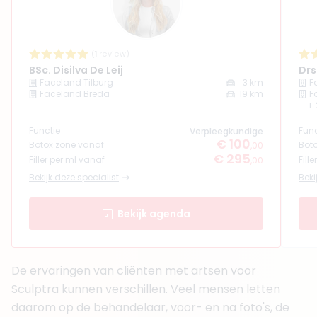
(
9
reviews)
4. MSc. Hans Janssen
BIG-nummer
:
59917608281
(
1
review)
Functie
Physician Assistant
BSc. Disilva De Leij
Drs.
Aantal jaar ervaring
3 jaar
Faceland Tilburg
3 km
F
Faceland Breda
19 km
F
Klinieken
+ 
Faceland Tilburg
Faceland Eindhoven
Functie
Func
Verpleegkundige
Faceland Arnhem
€ 100
Botox zone vanaf
Bot
,00
€ 295
Filler per ml vanaf
Fill
,00
Boek consult
Bekijk deze specialist
Beki
Bekijk artsprofiel
Bekijk agenda
5. Drs. Marleen Ghijsens
BIG-nummer
:
19928499001
Functie
Arts
De ervaringen van cliënten met artsen voor
Aantal jaar ervaring
4 jaar
Sculptra kunnen verschillen. Veel mensen letten
Klinieken
daarom op de behandelaar, voor- en na foto's, de
The Body Clinic Eindhoven