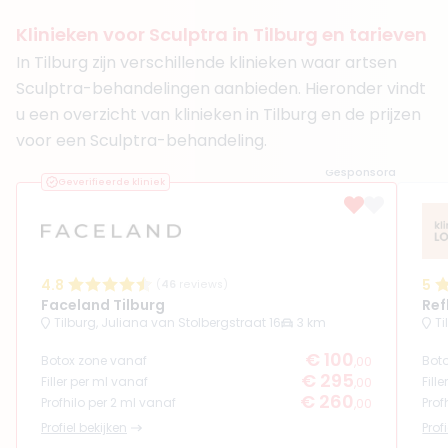
Functie
Cosmetisch Arts KNMG, Huisarts
Aantal jaar ervaring
16 jaar
Klinieken voor Sculptra in Tilburg en tarieven
Klinieken
In Tilburg zijn verschillende klinieken waar artsen
Imagine Clinic
Sculptra-behandelingen aanbieden. Hieronder vindt
Giselene Medisch en Cosmetisch Instituut
Glam Beauty Bar
u een overzicht van klinieken in Tilburg en de prijzen
voor een Sculptra-behandeling.
Boek consult
Gesponsord
Bekijk artsprofiel
Geverifieerde kliniek
4.8
5
(
46
reviews)
Faceland Tilburg
Ref
Tilburg, Juliana van Stolbergstraat 16
3 km
Ti
€ 100
Botox zone vanaf
Bot
,00
€ 295
Filler per ml vanaf
Fill
,00
€ 260
Profhilo per 2 ml vanaf
Prof
,00
Profiel bekijken
Prof