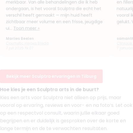
7. Drs. Atefeh Niazi
merkbaar. Van alle behandelingen die ik heb
en fille
BIG-nummer
:
19913736801
ondergaan, is het vooral Sculptra die echt het
natuurli
Functie
Cosmetisch arts
verschil heeft gemaakt — mijn huid heeft
vooral i
Aantal jaar ervaring
1 jaar
zichtbaar meer volume en een frisse, jeugdige
gelukt. 
ui...
Toon meer »
Klinieken
Faceland Tilburg
Marlies Beelen
samanth
Faceland Breda
Cosmetic Heroes Breda
Clinique
+ 2 meer
7 juli 2025 19:07
7 januari 
Boek consult
Bekijk artsprofiel
Bekijk meer Sculptra ervaringen in Tilburg
8. Drs. Alice van der Linden
Hoe kies je een Sculptra arts in de buurt?
BIG-nummer
:
19915442401
Kies een arts voor Sculptra niet alleen op prijs, maar
Functie
Arts
vooral op ervaring, reviews en voor- en na foto’s. Let ook
Klinieken
ELAN Clinics Helvoirt
op een respectvol consult, waarin jullie elkaar goed
MH Kliniek Papendrecht
begrijpen en er duidelijk is gesproken over de korte en
MH Kliniek Rijswijk
lange termijn en de te verwachten resultaten.