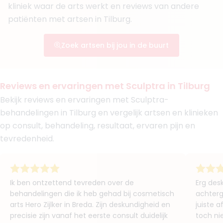
kliniek waar de arts werkt en reviews van andere
The Body Clinic Amsterdam-Zuid
The Body Clinic Maastricht
patiënten met artsen in Tilburg.
Boek consult
Zoek artsen bij jou in de buurt
Bekijk artsprofiel
(
1
review)
Reviews en ervaringen met Sculptra in Tilburg
6. BSc. Disilva De Leij
BIG-nummer
:
19929492530
Bekijk reviews en ervaringen met Sculptra-
Functie
Verpleegkundige
behandelingen in Tilburg en vergelijk artsen en klinieken
Aantal jaar ervaring
2 jaar
op consult, behandeling, resultaat, ervaren pijn en
Klinieken
tevredenheid.
Faceland Tilburg
Faceland Breda
Boek consult
Ik ben ontzettend tevreden over de
Erg des
Bekijk artsprofiel
behandelingen die ik heb gehad bij cosmetisch
achterg
arts Hero Zijlker in Breda. Zijn deskundigheid en
juiste 
precisie zijn vanaf het eerste consult duidelijk
toch ni
(
1
review)