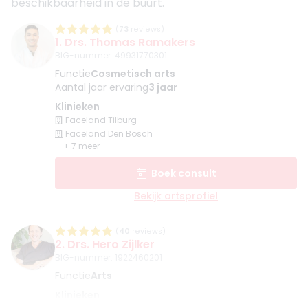
beschikbaarheid in de buurt.
(
73
reviews)
1. Drs. Thomas Ramakers
BIG-nummer
:
49931770301
Functie
Cosmetisch arts
Aantal jaar ervaring
3 jaar
Klinieken
Faceland Tilburg
Faceland Den Bosch
+ 7 meer
Boek consult
Bekijk artsprofiel
(
40
reviews)
2. Drs. Hero Zijlker
BIG-nummer
:
1922460201
Functie
Arts
Klinieken