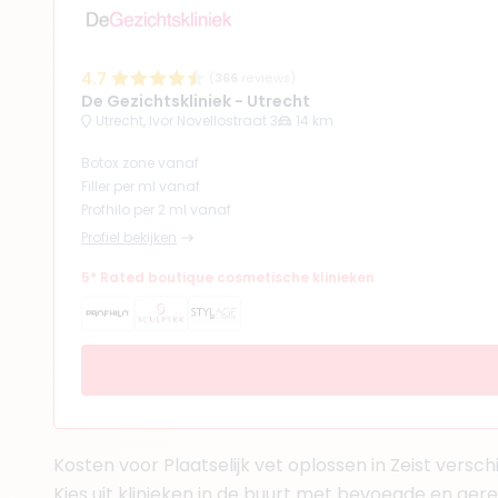
7. BSc. Liza van Du
BIG-nummer
:
599296033
Functie
Verpleegkund
4.7
(
366
reviews)
Aantal jaar ervaring
2 j
De Gezichtskliniek - Utrecht
Klinieken
Utrecht, Ivor Novellostraat 3
14 km
Faceland Utrecht
Faceland Den Bosch
Botox zone vanaf
+ 2 meer
Filler per ml vanaf
Profhilo per 2 ml vanaf
Profiel bekijken
5* Rated boutique cosmetische klinieken
(
12
reviews)
8. Drs. Peter Driess
BIG-nummer
:
990420462
Functie
Basisarts
Aantal jaar ervaring
20 
Klinieken
Kosten voor Plaatselijk vet oplossen in Zeist verschi
Beautystudio Marlene
Face it Almere
Kies uit klinieken in de buurt met bevoegde en ger