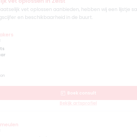
jk vet oplossen in Zeist
laatselijk vet oplossen aanbieden, hebben wij een lijstje
gscijfer en beschikbaarheid in de buurt.
akers
1
ts
aar
lon
Boek consult
Bekijk artsprofiel
ermeulen
1