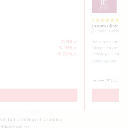
5
(
5
re
Dream Clinics Ut
Utrecht, Europaplei
€ 99
Botox zone vanaf
,00
€ 199
Filler per ml vanaf
,00
€ 225
Profhilo per 2 ml van
,00
Profiel bekijken
s van behandeling en ervaring.
tablesbooking.