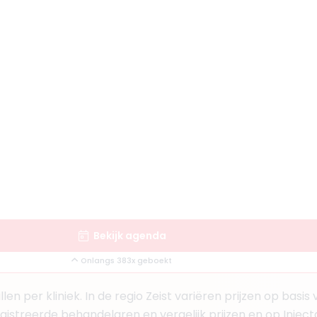
ijnhoven
30
ige
aar
Boek consult
Bekijk artsprofiel
en
01
Bekijk agenda
jaar
Onlangs 383x geboekt
llen per kliniek. In de regio Zeist variëren prijzen op basi
egistreerde behandelaren en vergelijk prijzen en op Injec