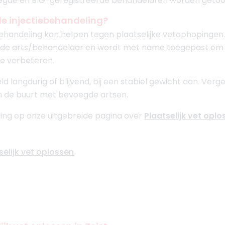
oegde en BIG-geregistreerde behandelaren worden getoo
de injectiebehandeling?
ehandeling kan helpen tegen plaatselijke vetophopingen
de arts/behandelaar en wordt met name toegepast om pl
e verbeteren.
 langdurig of blijvend, bij een stabiel gewicht aan. Verge
in de buurt met bevoegde artsen.
ing op onze uitgebreide pagina over
Plaatselijk vet oplo
selijk vet oplossen