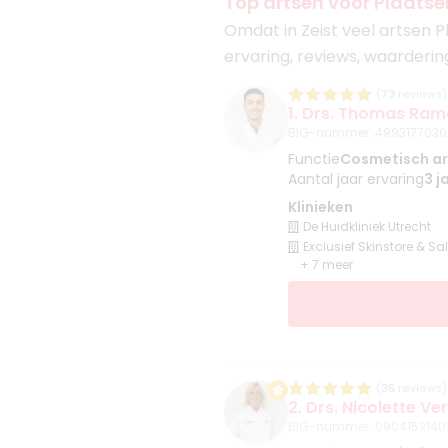
Top artsen voor Plaatseli
Omdat in Zeist veel artsen P
ervaring, reviews, waarderin
(
73
reviews)
1. Drs. Thomas Ram
BIG-nummer
:
4993177030
Functie
Cosmetisch ar
Aantal jaar ervaring
3 j
Klinieken
De Huidkliniek Utrecht
Exclusief Skinstore & Sa
+ 7 meer
(
35
reviews)
2. Drs. Nicolette V
BIG-nummer
:
0904152140