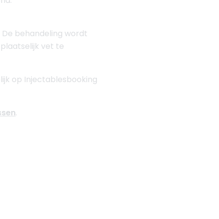
nd.
. De behandeling wordt
aatselijk vet te
lijk op Injectablesbooking
ssen
.