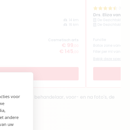
(
17
rev
Drs. Eliza van Twi
14 km
De Gezichtskliniek 
16 km
De Gezichtskliniek
Functie
Cosmetisch arts
€ 99
Botox zone vanaf
,00
€ 145
Filler per ml vanaf
,00
Bekijk deze specialist
cties voor
n daarom op de behandelaar, voor- en na foto's, de
 we
ia,
et andere
 van uw