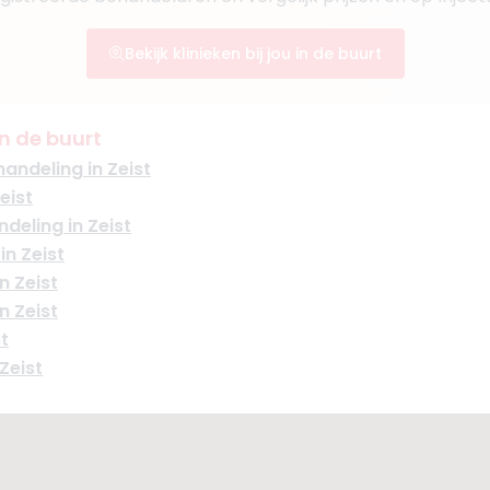
Boek consult
Bekijk klinieken bij jou in de buurt
Bekijk artsprofiel
n de buurt
)
avian Delavary
andeling in Zeist
eist
deling in Zeist
jaar
n Zeist
 Zeist
n Zeist
t
Zeist
Boek consult
Bekijk artsprofiel
amsheed