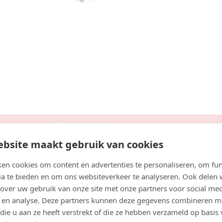
Bekijk artsprofiel
maji
1
s, Arts
jaar
an den Rijn
Bekijk agenda
Boek consult
bsite maakt gebruik van cookies
Bekijk artsprofiel
en cookies om content en advertenties te personaliseren, om fun
elijk vet oplossen kunnen verschillen. Veel mensen lette
ia te bieden en om ons websiteverkeer te analyseren. Ook delen
atiënten met artsen in Zeist.
i
 over uw gebruik van onze site met onze partners voor social med
 en analyse. Deze partners kunnen deze gegevens combineren m
Zoek artsen bij jou in de buurt
list
 die u aan ze heeft verstrekt of die ze hebben verzameld op basis
aar