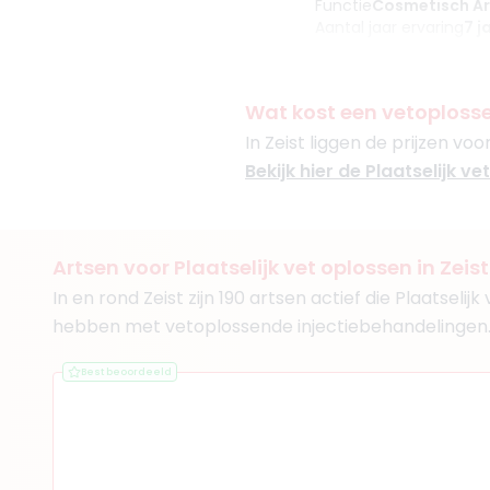
Functie
Cosmetisch Ar
Aantal jaar ervaring
7 j
Klinieken
Cosmetic Clinics Amers
Nationaal Huidcentrum
Wat kost een vetoplosse
+ 3 meer
In Zeist liggen de prijzen vo
Bekijk hier de Plaatselijk ve
(
32
reviews)
Artsen voor Plaatselijk vet oplossen in Zeist
3. Drs. Wouter Tro
In en rond Zeist zijn 190 artsen actief die Plaatseli
BIG-nummer
:
8991745080
hebben met vetoplossende injectiebehandelingen
Functie
Cosmetisch art
Klinieken
Best beoordeeld
De Gezichtskliniek - Utr
De Gezichtskliniek - Hil
+ 5 meer