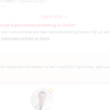
ts KNMG, Cosmetisch arts
aar
Bekijk alles
foort
nde injectiebehandeling in Zeist?
or een vetoplossende injectiebehandeling behoorlijk uit elka
Boek consult
t oplossen prijzen in Zeist.
Bekijk artsprofiel
mp
jk vet oplossen uitvoeren. In het overzicht hieronder ziet 
1
.
s, Medisch specialist
echt
versum
Boek consult