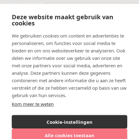
Model aanmelden
Plaats een blog
Deze website maakt gebruik van
Algemene voorwaarden
cookies
Privacybeleid
Veelgestelde vragen
We gebruiken cookies om content en advertenties te
personaliseren, om functies voor social media te
Botox behandeling in jouw regio?
bieden en om ons websiteverkeer te analyseren. Ook
Vergelijk klinieken per provincie
delen we informatie over uw gebruik van onze site
Botox Amsterdam
met onze partners voor social media, adverteren en
Botox Rotterdam
analyse. Deze partners kunnen deze gegevens
Botox Utrecht
combineren met andere informatie die u aan ze heeft
Botox Eindhoven
verstrekt of die ze hebben verzameld op basis van uw
Botox Purmerend
gebruik van hun services.
Botox Maastricht
Kom meer te weten
Botox Breda
Botox Nijmegen
Cookie-instellingen
Botox Zaandam
Botox Apeldoorn
Alle cookies toestaan
Bekijk klinieken bij jou in de buurt