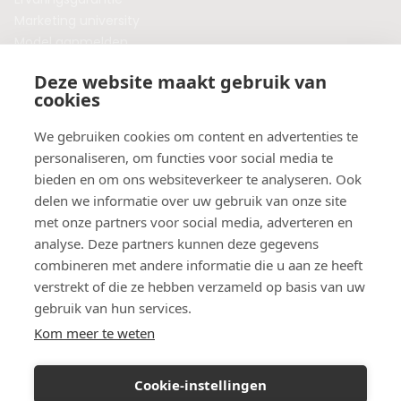
Marketing university
Model aanmelden
Plaats een blog
Deze website maakt gebruik van
Algemene voorwaarden
cookies
Privacybeleid
Veelgestelde vragen
We gebruiken cookies om content en advertenties te
personaliseren, om functies voor social media te
Botox behandeling in jouw regio?
bieden en om ons websiteverkeer te analyseren. Ook
Vergelijk klinieken per provincie
delen we informatie over uw gebruik van onze site
Botox Amsterdam
met onze partners voor social media, adverteren en
Botox Rotterdam
analyse. Deze partners kunnen deze gegevens
Botox Utrecht
combineren met andere informatie die u aan ze heeft
Botox Eindhoven
verstrekt of die ze hebben verzameld op basis van uw
Botox Purmerend
gebruik van hun services.
Botox Maastricht
Kom meer te weten
Botox Breda
Botox Nijmegen
Cookie-instellingen
Botox Zaandam