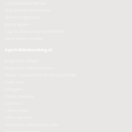
Cosmetische kliniek
Wat is een zone Botox
Spierontspanners
Botox lippen
Top 10 cosmetische klinieken
Aanmelden model
Injectablesbooking.nl
Registreer kliniek
Registreer behandelaar
Video Tutorial Arts en kliniek profiel
Over ons
Inloggen
Kliniek reviews
Contact
Clinicminds
Clinic Awards
Vacature cosmetisch arts
Ervaringsgarantie