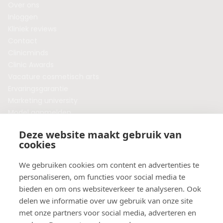
Over ons
Inloggen
Kliniek reviews
Contact
Clinicminds
Clinic Awards
Vacature cosmetisch arts
Ervaringsgarantie
Marketing university
Model aanmelden
Plaats een blog
Deze website maakt gebruik van
Algemene voorwaarden
cookies
Privacybeleid
Veelgestelde vragen
We gebruiken cookies om content en advertenties te
personaliseren, om functies voor social media te
Botox behandeling in jouw regio?
bieden en om ons websiteverkeer te analyseren. Ook
Vergelijk klinieken per provincie
delen we informatie over uw gebruik van onze site
Botox Amsterdam
met onze partners voor social media, adverteren en
Botox Rotterdam