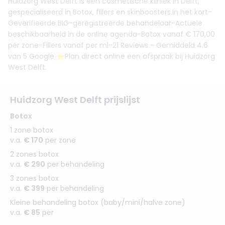
Huidzorg West Delft is een cosmetische kliniek in Delft,
gespecialiseerd in Botox, fillers en skinboosters.In het kort-
Geverifieerde BIG-geregistreerde behandelaar-Actuele
beschikbaarheid in de online agenda-Botox vanaf € 170,00
per zone-Fillers vanaf per ml-21 Reviews - Gemiddeld 4.6
van 5 Google ⭐️Plan direct online een afspraak bij Huidzorg
West Delft.
Huidzorg West Delft prijslijst
Botox
1 zone botox
v.a.
€ 170
per zone
2 zones botox
v.a.
€ 290
per behandeling
3 zones botox
v.a.
€ 399
per behandeling
Kleine behandeling botox (baby/mini/halve zone)
v.a.
€ 85
per