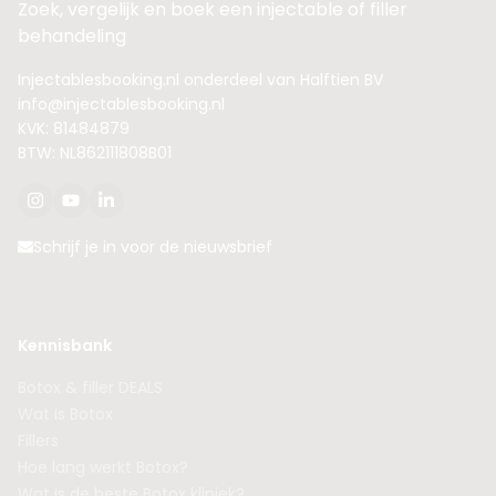
Zoek, vergelijk en boek een injectable of filler
behandeling
Injectablesbooking.nl onderdeel van Halftien BV
info@injectablesbooking.nl
KVK: 81484879
BTW: NL862111808B01
Schrijf je in voor de nieuwsbrief
Kennisbank
Botox & filler DEALS
Wat is Botox
Fillers
Hoe lang werkt Botox?
Wat is de beste Botox kliniek?